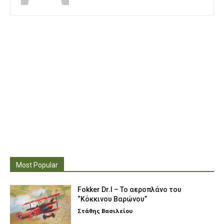
Most Popular
Fokker Dr.I – To αεροπλάνο του
“Κόκκινου Βαρώνου”
Στάθης Βασιλείου