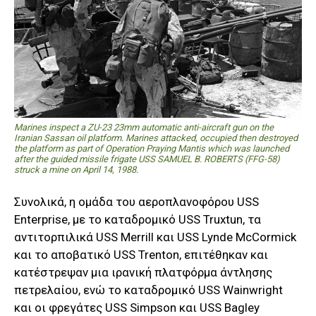
Marines inspect a ZU-23 23mm automatic anti-aircraft gun on the
Iranian Sassan oil platform. Marines attacked, occupied then destroyed
the platform as part of Operation Praying Mantis which was launched
after the guided missile frigate USS SAMUEL B. ROBERTS (FFG-58)
struck a mine on April 14, 1988.
Συνολικά, η ομάδα του αεροπλανοφόρου USS
Enterprise, με το καταδρομικό USS Truxtun, τα
αντιτορπιλικά USS Merrill και USS Lynde McCormick
και το αποβατικό USS Trenton, επιτέθηκαν και
κατέστρεψαν μια ιρανική πλατφόρμα άντλησης
πετρελαίου, ενώ το καταδρομικό USS Wainwright
και οι φρεγάτες USS Simpson και USS Bagley