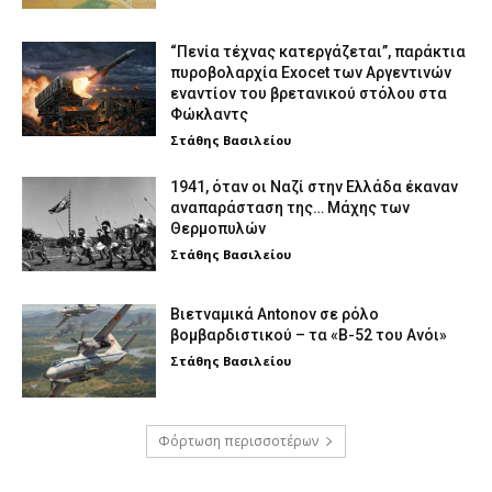
“Πενία τέχνας κατεργάζεται”, παράκτια
πυροβολαρχία Exocet των Αργεντινών
εναντίον του βρετανικού στόλου στα
Φώκλαντς
Στάθης Βασιλείου
1941, όταν οι Ναζί στην Ελλάδα έκαναν
αναπαράσταση της… Μάχης των
Θερμοπυλών
Στάθης Βασιλείου
Βιετναμικά Antonov σε ρόλο
βομβαρδιστικού – τα «Β-52 του Ανόι»
Στάθης Βασιλείου
Φόρτωση περισσοτέρων