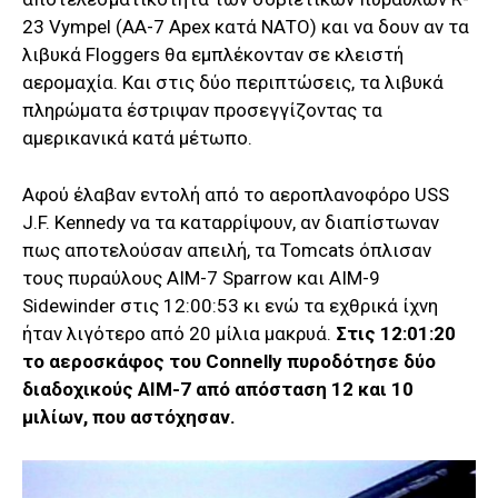
23 Vympel (AA-7 Apex κατά ΝΑΤΟ) και να δουν αν τα
λιβυκά Floggers θα εμπλέκονταν σε κλειστή
αερομαχία. Και στις δύο περιπτώσεις, τα λιβυκά
πληρώματα έστριψαν προσεγγίζοντας τα
αμερικανικά κατά μέτωπο.
Αφού έλαβαν εντολή από το αεροπλανοφόρο USS
J.F. Kennedy να τα καταρρίψουν, αν διαπίστωναν
πως αποτελούσαν απειλή, τα Tomcats όπλισαν
τους πυραύλους AIM-7 Sparrow και AIM-9
Sidewinder στις 12:00:53 κι ενώ τα εχθρικά ίχνη
ήταν λιγότερο από 20 μίλια μακρυά.
Στις 12:01:20
τo αεροσκάφος του Connelly πυροδότησε δύο
διαδοχικούς AIM-7 από απόσταση 12 και 10
μιλίων, που αστόχησαν.