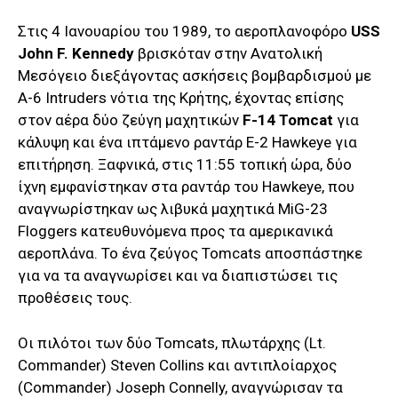
Στις 4 Ιανουαρίου του 1989, το αεροπλανοφόρο
USS
John F. Kennedy
βρισκόταν στην Ανατολική
Μεσόγειο διεξάγοντας ασκήσεις βομβαρδισμού με
A-6 Intruders νότια της Κρήτης, έχοντας επίσης
στον αέρα δύο ζεύγη μαχητικών
F-14 Tomcat
για
κάλυψη και ένα ιπτάμενο ραντάρ E-2 Hawkeye για
επιτήρηση. Ξαφνικά, στις 11:55 τοπική ώρα, δύο
ίχνη εμφανίστηκαν στα ραντάρ του Hawkeye, που
αναγνωρίστηκαν ως λιβυκά μαχητικά MiG-23
Floggers κατευθυνόμενα προς τα αμερικανικά
αεροπλάνα. Το ένα ζεύγος Tomcats αποσπάστηκε
για να τα αναγνωρίσει και να διαπιστώσει τις
προθέσεις τους.
Οι πιλότοι των δύο Tomcats, πλωτάρχης (Lt.
Commander) Steven Collins και αντιπλοίαρχος
(Commander) Joseph Connelly, αναγνώρισαν τα