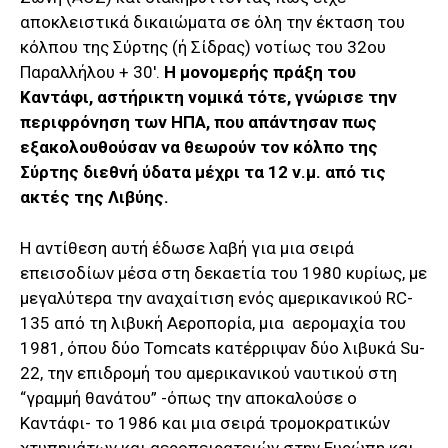
αποκλειστικά δικαιώματα σε όλη την έκταση του
κόλπου της Σύρτης (ή Σίδρας) νοτίως του 32ου
Παραλλήλου + 30′.
Η μονομερής πράξη του
Kαντάφι, αστήρικτη νομικά τότε, γνώρισε την
περιφρόνηση των ΗΠΑ, που απάντησαν πως
εξακολουθούσαν να θεωρούν τον κόλπο της
Σύρτης διεθνή ύδατα μέχρι τα 12 ν.μ. από τις
ακτές της Λιβύης.
Η αντίθεση αυτή έδωσε λαβή για μια σειρά
επεισοδίων μέσα στη δεκαετία του 1980 κυρίως, με
μεγαλύτερα την αναχαίτιση ενός αμερικανικού RC-
135 από τη λιβυκή Aεροπορία, μια αερομαχία του
1981, όπου δύο Tomcats κατέρριψαν δύο λιβυκά Su-
22, την επιδρομή του αμερικανικού ναυτικού στη
“γραμμή θανάτου” -όπως την αποκαλούσε ο
Καντάφι- το 1986 και μια σειρά τρομοκρατικών
χτυπημάτων και αεροπειρατειών στην Ευρώπη και