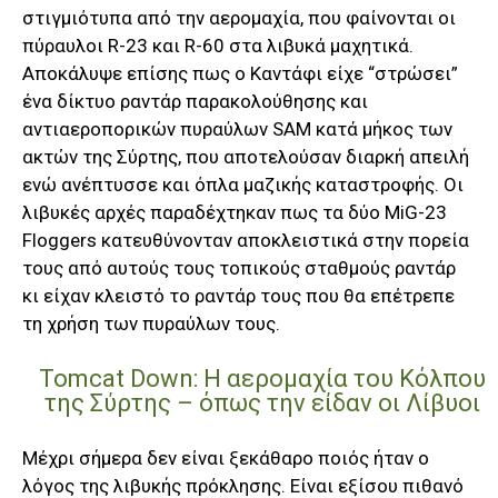
στιγμιότυπα από την αερομαχία, που φαίνονται οι
πύραυλοι R-23 και R-60 στα λιβυκά μαχητικά.
Αποκάλυψε επίσης πως ο Καντάφι είχε “στρώσει”
ένα δίκτυο ραντάρ παρακολούθησης και
αντιαεροπορικών πυραύλων SAM κατά μήκος των
ακτών της Σύρτης, που αποτελούσαν διαρκή απειλή
ενώ ανέπτυσσε και όπλα μαζικής καταστροφής. Οι
λιβυκές αρχές παραδέχτηκαν πως τα δύο MiG-23
Floggers κατευθύνονταν αποκλειστικά στην πορεία
τους από αυτούς τους τοπικούς σταθμούς ραντάρ
κι είχαν κλειστό το ραντάρ τους που θα επέτρεπε
τη χρήση των πυραύλων τους.
Tomcat Down: Η αερομαχία του Κόλπου
της Σύρτης – όπως την είδαν οι Λίβυοι
Μέχρι σήμερα δεν είναι ξεκάθαρο ποιός ήταν ο
λόγος της λιβυκής πρόκλησης. Είναι εξίσου πιθανό