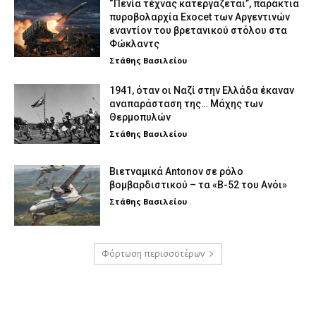
“Πενία τέχνας κατεργάζεται”, παράκτια
πυροβολαρχία Exocet των Αργεντινών
εναντίον του βρετανικού στόλου στα
Φώκλαντς
Στάθης Βασιλείου
1941, όταν οι Ναζί στην Ελλάδα έκαναν
αναπαράσταση της… Μάχης των
Θερμοπυλών
Στάθης Βασιλείου
Βιετναμικά Antonov σε ρόλο
βομβαρδιστικού – τα «Β-52 του Ανόι»
Στάθης Βασιλείου
Φόρτωση περισσοτέρων