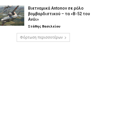
Βιετναμικά Antonov σε ρόλο
βομβαρδιστικού – τα «Β-52 του
Ανόι»
Στάθης Βασιλείου
Φόρτωση περισσοτέρων