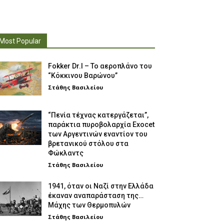
Most Popular
Fokker Dr.I – To αεροπλάνο του
“Κόκκινου Βαρώνου”
Στάθης Βασιλείου
“Πενία τέχνας κατεργάζεται”,
παράκτια πυροβολαρχία Exocet
των Αργεντινών εναντίον του
βρετανικού στόλου στα
Φώκλαντς
Στάθης Βασιλείου
1941, όταν οι Ναζί στην Ελλάδα
έκαναν αναπαράσταση της…
Μάχης των Θερμοπυλών
Στάθης Βασιλείου