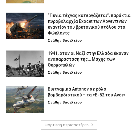
“Πενία τέχνας κατεργάζεται”, παράκτια
πυροβολαρχία Exocet των Αργεντινών
εναντίον του βρετανικού στόλου στα
Φώκλαντς
Στάθης Βασιλείου
1941, όταν οι Ναζί στην Ελλάδα έκαναν
αναπαράσταση της… Μάχης των
Θερμοπυλών
Στάθης Βασιλείου
Βιετναμικά Antonov σε ρόλο
βομβαρδιστικού – τα «Β-52 του Ανόι»
Στάθης Βασιλείου
Φόρτωση περισσοτέρων