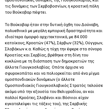
ομοσπονδιακές δυνάμεις της Γιουγκοσλαβίας και
τις δυνάμεις των Σερβοβοσνίων, η κροατική πόλη
του Βούκοβαρ πέφτει.
Το Βούκοβαρ ήταν στην δυτική όχθη του Δούναβη,
πολυεθνικό με μεγάλη εμπορική δραστηριότητα και
ιδιαίτερα όμορφό αρχιτεκτονικά, με 84.000
κατοίκους, Κροατών (47%), Σέρβων (32%), Ούγγρων,
Σλοβάκων κ.α. Καθώς η τύχη την έφερε στα σύνορα
Κροατίας και Σερβίας, βρέθηκε στη δίνη του
κυκλώνα με τη διάσπαση των δημοκρατιών της
άλλοτε Γιουγκοσλαβίας. Οπότε άρχισε να
σφυροκοπάται και να πολιορκείται από ένα μίγμα
ομοσπονδιακών δυνάμεων (ο άλλοτε
Ομοσπονδιακός Γιουγκοσλαβικός Στρατός τελούσε
ακόμα υπό την εξουσία του Βελιγραδίου, αν και
πολλοί Κροάτες, Σλοβένοι και Βόσνιοι είχαν
εγκαταλείψει τις τάξεις του), της Σερβικής