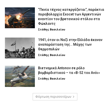
“Πενία τέχνας κατεργάζεται”, παράκτια
πυροβολαρχία Exocet των Αργεντινών
εναντίον του βρετανικού στόλου στα
Φώκλαντς
Στάθης Βασιλείου
1941, όταν οι Ναζί στην Ελλάδα έκαναν
αναπαράσταση της… Μάχης των
Θερμοπυλών
Στάθης Βασιλείου
Βιετναμικά Antonov σε ρόλο
βομβαρδιστικού – τα «Β-52 του Ανόι»
Στάθης Βασιλείου
Φόρτωση περισσοτέρων