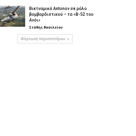
Βιετναμικά Antonov σε ρόλο
βομβαρδιστικού – τα «Β-52 του
Ανόι»
Στάθης Βασιλείου
Φόρτωση περισσοτέρων