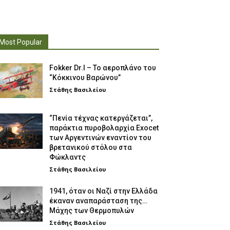
Most Popular
Fokker Dr.I – To αεροπλάνο του
“Κόκκινου Βαρώνου”
Στάθης Βασιλείου
“Πενία τέχνας κατεργάζεται”,
παράκτια πυροβολαρχία Exocet
των Αργεντινών εναντίον του
βρετανικού στόλου στα
Φώκλαντς
Στάθης Βασιλείου
1941, όταν οι Ναζί στην Ελλάδα
έκαναν αναπαράσταση της…
Μάχης των Θερμοπυλών
Στάθης Βασιλείου