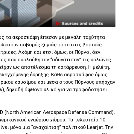
ως τα αεροσκάφη έπεσαν με μεγάλη ταχύτητα
αλέσουν σοβαρές ζημιές τόσο στις βασικές
τρικές. Ακόμη και έτσι όμως, οι Πύργοι δεν
μως που ακολούθησαν “αδυνάτισαν” τις κολώνες
είχαν ως αποτέλεσμα τη κατάρρευση. Η μελέτη,
 ελεγχόμενης έκρηξης. Κάθε αεροσκάφος όμως
ρικού καυσίμου και μεσα στους Πύργους υπήρχαν
τλ), δηλαδή άφθονο υλικό για να τροφοδοτήσει
D (North American Aerospace Defense Command),
μερικανικού εναέριου χώρου. Τα τελευταία 10
ίνει μόνο μια “αναχαίτιση” πολιτικού Learjet. Την