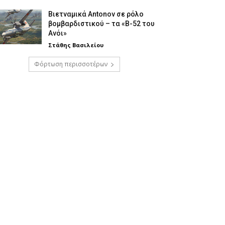
Βιετναμικά Antonov σε ρόλο
βομβαρδιστικού – τα «Β-52 του
Ανόι»
Στάθης Βασιλείου
Φόρτωση περισσοτέρων