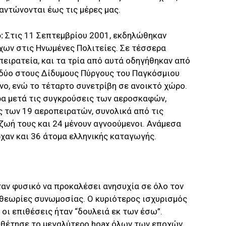
αντώνονται έως τις μέρες μας.
ό:
Στις 11 Σεπτεμβρίου 2001, εκδηλώθηκαν
χων στις Ηνωμένες Πολιτείες. Σε τέσσερα
ιρατεία, και τα τρία από αυτά οδηγήθηκαν από
 δύο στους Δίδυμους Πύργους του Παγκόσμιου
νο, ενώ το τέταρτο συνετρίβη σε ανοικτό χώρο.
ρα μετά τις συγκρούσεις των αεροσκαφών,
 των 19 αεροπειρατών, συνολικά από τις
ζωή τους και 24 μένουν αγνοούμενοι. Ανάμεσα
χαν και 36 άτομα ελληνικής καταγωγής.
ταν φυσικό να προκαλέσει ανησυχία σε όλο τον
ι θεωρίες συνωμοσίας. Ο κυριότερος ισχυρισμός
οι επιθέσεις ήταν “δουλειά εκ των έσω”.
οθέτησε το μεγαλύτερο hoax όλων των εποχών,