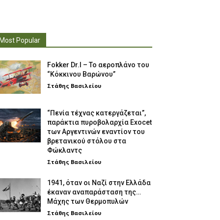
Most Popular
Fokker Dr.I – To αεροπλάνο του
“Κόκκινου Βαρώνου”
Στάθης Βασιλείου
“Πενία τέχνας κατεργάζεται”,
παράκτια πυροβολαρχία Exocet
των Αργεντινών εναντίον του
βρετανικού στόλου στα
Φώκλαντς
Στάθης Βασιλείου
1941, όταν οι Ναζί στην Ελλάδα
έκαναν αναπαράσταση της…
Μάχης των Θερμοπυλών
Στάθης Βασιλείου