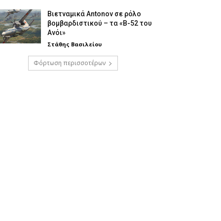
Βιετναμικά Antonov σε ρόλο
βομβαρδιστικού – τα «Β-52 του
Ανόι»
Στάθης Βασιλείου
Φόρτωση περισσοτέρων