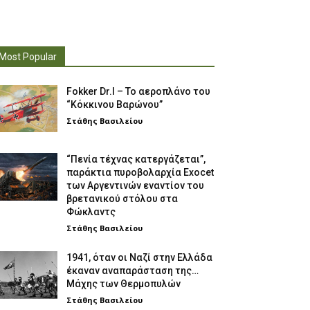
Most Popular
Fokker Dr.I – To αεροπλάνο του
“Κόκκινου Βαρώνου”
Στάθης Βασιλείου
“Πενία τέχνας κατεργάζεται”,
παράκτια πυροβολαρχία Exocet
των Αργεντινών εναντίον του
βρετανικού στόλου στα
Φώκλαντς
Στάθης Βασιλείου
1941, όταν οι Ναζί στην Ελλάδα
έκαναν αναπαράσταση της…
Μάχης των Θερμοπυλών
Στάθης Βασιλείου