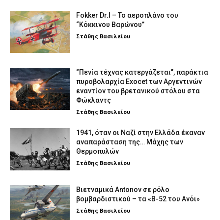
Fokker Dr.I – To αεροπλάνο του
“Κόκκινου Βαρώνου”
Στάθης Βασιλείου
“Πενία τέχνας κατεργάζεται”, παράκτια
πυροβολαρχία Exocet των Αργεντινών
εναντίον του βρετανικού στόλου στα
Φώκλαντς
Στάθης Βασιλείου
1941, όταν οι Ναζί στην Ελλάδα έκαναν
αναπαράσταση της… Μάχης των
Θερμοπυλών
Στάθης Βασιλείου
Βιετναμικά Antonov σε ρόλο
βομβαρδιστικού – τα «Β-52 του Ανόι»
Στάθης Βασιλείου