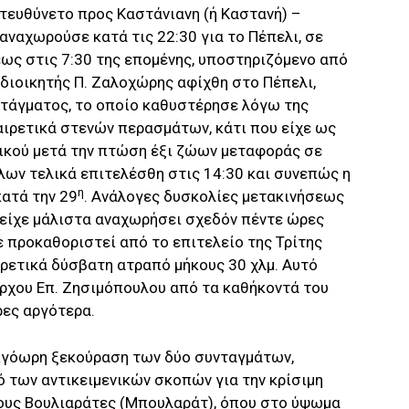
ατευθύνετο προς Καστάνιανη (ή Καστανή) –
 αναχωρούσε κατά τις 22:30 για το Πέπελι, σε
εως στις 7:30 της επομένης, υποστηριζόμενο από
 διοικητής Π. Ζαλοχώρης αφίχθη στο Πέπελι,
ντάγματος, το οποίο καθυστέρησε λόγω της
ιρετικά στενών περασμάτων, κάτι που είχε ως
ικού μετά την πτώση έξι ζώων μεταφοράς σε
ων τελικά επιτελέσθη στις 14:30 και συνεπώς η
η
κατά την 29
. Ανάλογες δυσκολίες μετακινήσεως
ο είχε μάλιστα αναχωρήσει σχεδόν πέντε ώρες
ε προκαθοριστεί από το επιτελείο της Τρίτης
ρετικά δύσβατη ατραπό μήκους 30 χλμ. Αυτό
ρχου Επ. Ζησιμόπουλου από τα καθήκοντά του
ρες αργότερα.
λιγόωρη ξεκούραση των δύο συνταγμάτων,
 των αντικειμενικών σκοπών για την κρίσιμη
ους Βουλιαράτες (Μπουλαράτ), όπου στο ύψωμα