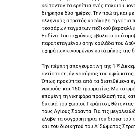
κείτονταν τα ερείπια ενός παλαιού μον
διήρκησε δύο ημέρες. Την πρώτη, και μ
ελληνικός στρατός κατέλαβε τη νότια 
τεσσάρων ταγμάτων πεζικού βερσαλλι
Βοδίνο. Ταυτοχρόνως εβάλετο από ομο
παρατεταγμένου στην κοιλάδα του Δρύ
οχημάτων κινουμένων κατά μήκος της δ
ης
Την πέμπτη απογευματινή της 1
Δεκεμ
αντίσταση, έγινε κύριος του υψώματος
Όπως προκύπτει από τα διατιθέμενα έγ
νεκρούς και 150 τραυματίες. Με το φρό
επομένη τη νικηφόρα προέλασή του, κα
δυτικά του χωριού Γκράπτσι, θέτοντας 
τους Αγίους Σαράντα. Για τις μεγαλειώ
έλαβε τα συγχαρητήρια του διοικητού 
και του διοικητού του Α’ Σώματος Στρα