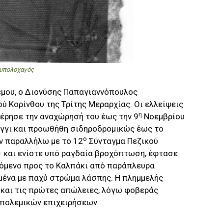
 υπολοχαγός
έμου, ο Διονύσης Παπαγιαννόπουλος
ύ Κορίνθου της Τρίτης Μεραρχίας. Οι ελλείψεις
η
έρησε την αναχώρησή του έως την 9
Νοεμβρίου
γγι και προωθήθη σιδηροδρομικώς έως το
ο
ν παραλλήλω με το 12
Σύνταγμα Πεζικού
– και ενίοτε υπό ραγδαία βροχόπτωση, έφτασε
υόμενο προς το Καλπάκι από παράπλευρα
ένα με παχύ στρώμα λάσπης. Η πλημμελής
και τις πρώτες απώλειες, λόγω φοβεράς
 πολεμικών επιχειρήσεων.