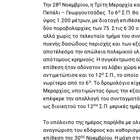
η
Την 28
Νοεμβρίου, η Τρίτη Μεραρχία κ
ο
Πεπέλι – Γεωργουτσάδες. Το 6
Σ.Π. θα
ύψος 1.200 μέτρων, με διαταγή επιθέσ
δύο πυροβολαρχίες των 75. Στις 6:30 ο
αλλά χωρίς το τελευταίο τμήμα του συ
πυκνής δασώδους περιοχής και των εξα
αποτέλεσμα την απώλεια πολεμικού υλ
απότομους κρημνούς. Η συγκέντρωση όλ
επίθεση ήταν αδύνατον να λάβει χώρα 
ο
αντιμετώπισε και το 12
Σ.Π., το οποί
ο
νωρίτερα από το 6
. Το δρομολόγιο είχ
Μεραρχίας, υποτιμώντας όμως την εξαι
επέφερε την απαλλαγή του συνταγματά
ου
ως διοικητού του 12
Σ.Π. μερικές ημέ
Το υπόλοιπο της ημέρας παρήλθε με ο
αναγνώριση του εδάφους και καθορισμό
ης
επίθεση της 30
Νοεμβρίου. Η μάχη στ