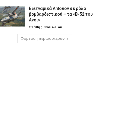
Βιετναμικά Antonov σε ρόλο
βομβαρδιστικού – τα «Β-52 του
Ανόι»
Στάθης Βασιλείου
Φόρτωση περισσοτέρων