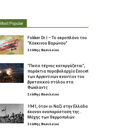
Most Popular
Fokker Dr.I – To αεροπλάνο του
“Κόκκινου Βαρώνου”
Στάθης Βασιλείου
“Πενία τέχνας κατεργάζεται”,
παράκτια πυροβολαρχία Exocet
των Αργεντινών εναντίον του
βρετανικού στόλου στα
Φώκλαντς
Στάθης Βασιλείου
1941, όταν οι Ναζί στην Ελλάδα
έκαναν αναπαράσταση της…
Μάχης των Θερμοπυλών
Στάθης Βασιλείου