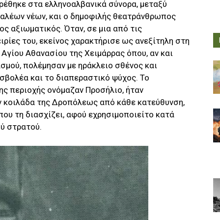
βρέθηκε στα ελληνοαλβανικά σύνορα, μεταξύ
αλέων νέων, και ο δημοφιλής θεατράνθρωπος
 αξιωματικός. Όταν, σε μια από τις
ειρίες του, εκείνος χαρακτήρισε ως ανεξίτηλη στη
 Αγίου Αθανασίου της Χειμάρρας όπου, αν και
σμού, πολέμησαν με ηράκλειο σθένος και
ισβολέα και το διαπεραστικό ψύχος. Το
ης περιοχής ονόμαζαν Προσήλιο, ήταν
ην κοιλάδα της Δροπόλεως από κάθε κατεύθυνση,
που τη διασχίζει, αφού εχρησιμοποιείτο κατά
ού στρατού.