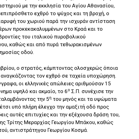
αστηριού με την εκκλησία του Αγίου Αθανασίου,
ε επιπρόσθετο εχθρό το ψύχος και τη βροχή, ο
παρυφή του χωριού παρά την ισχυράν αντίσταση
έρων προκεκακαλυμμένων στο Κραά και το
βροντίες του ιταλικού πυροβολικού
νου, καθώς και από πυρά τεθωρακισμένων
ημοσίας οδού.
βρίου, ο στρατός, κάμπτοντας ολοσχερώς όποια
, αναγκάζοντας τον εχθρό σε ταχεία υποχώρηση.
γραφα, οι ελληνικές απώλειες αριθμούσαν 15
ο
νημα υψηλό και ακμαίο, το 6
Σ.Π. συνέχισε την
η
ταλαμβάνοντας την 5
του μηνός και τα υψώματα
έτσι υπό πλήρη έλεγχο την αμαξιτή οδό προς
δεις αυτές επιτυχίες και την εξέχουσα δράση του,
της Τρίτης Μεραρχίας Γεωργίου Μπάκου, καθώς
τού, αντιστράτηγου Γεωργίου Κοσμά.