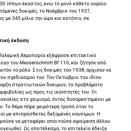
.000 ίππων έκαστος, ενώ το μονό κάθετο ουραίο
πόμενες δοκιμές, το Νοέμβριο του 1937,
 με 345 μίλια την ώρα και κατόπιν, σε
τική έκδοση
ή Πολεμική Αεροπορία εξέφρασε επιτακτικό
λογο του Μesserschmitt Bf 110, και ζήτησε από
υτόν το ρόλο. Στις δοκιμές του 1938, άρχισαν να
του σχεδιασμού του. Τον Οκτώβριο του ιδίου
έναρξη στρατιωτικών δοκιμών, τα προβλήματα
αμφιβολίες ως προς τις ικανότητές του. Οι
σκολίες στο χειρισμό, όντας δυσαρεστημένοι με
ου. Το θέμα πήρε χειρότερη τροπή όταν το
αι με επιπρόσθετες δεξαμενές καυσίμων. Η
ρούσε να μεταφέρει απαιτούσε αφαίρεση άλλου
γειωθεί. Ως αποτέλεσμα, το επιτελείο έδειξε