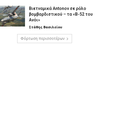
Βιετναμικά Antonov σε ρόλο
βομβαρδιστικού – τα «Β-52 του
Ανόι»
Στάθης Βασιλείου
Φόρτωση περισσοτέρων