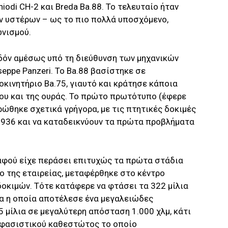
hiodi CH-2 και Breda Ba.88. To τελευταίο ήταν
ν υστέρων – ως το πιο πολλά υποσχόμενο,
ωνισμού.
δόν αμέσως υπό τη διεύθυνση των μηχανικών
seppe Panzeri. Το Ba.88 βασίστηκε σε
οκινητήριο Ba.75, γιαυτό και κράτησε κάποια
ου και της ουράς. Το πρώτο πρωτότυπο (έφερε
ώθηκε σχετικά γρήγορα, με τις πτητικές δοκιμές
1936 και να καταδεικνύουν τα πρώτα προβλήματα
 αφού είχε περάσει επιτυχώς τα πρώτα στάδια
ο της εταιρείας, μεταφέρθηκε στο κέντρο
δοκιμών. Τότε κατάφερε να φτάσει τα 322 μίλια
α η οποία αποτέλεσε ένα μεγαλειώδες
 μίλια σε μεγαλύτερη απόσταση 1.000 χλμ, κάτι
υ φασιστικού καθεστώτος το οποίο