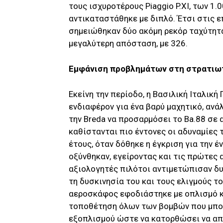
τους ισχυροτέρους Piaggio P.XI, των 1
αντικαταστάθηκε με διπλό. Έτσι στις ε
σημειώθηκαν δύο ακόμη ρεκόρ ταχύτητας
μεγαλύτερη απόσταση, με 326.
Εμφάνιση προβλημάτων στη στρατιω
Εκείνη την περίοδο, η Βασιλική Ιταλικ
ενδιαφέρον για ένα βαρύ μαχητικό, ανά
την Breda να προσαρμόσει το Ba.88 σε α
καθίστανται πιο έντονες οι αδυναμίες 
έτους, όταν δόθηκε η έγκριση για την 
οξύνθηκαν, εγείροντας και τις πρώτες 
αξιολογητές πιλότοι αντιμετώπισαν δυ
τη δυσκινησία του και τους ελιγμούς τ
αεροσκάφος εφοδιάστηκε με οπλισμό κ
τοποθέτηση όλων των βομβών που μπο
εξοπλισμού ώστε να κατορθώσει να απο