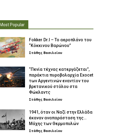
Most Popular
Fokker Dr.I – To αεροπλάνο του
“Κόκκινου Βαρώνου”
Στάθης Βασιλείου
“Πενία τέχνας κατεργάζεται”,
παράκτια πυροβολαρχία Exocet
των Αργεντινών εναντίον του
βρετανικού στόλου στα
Φώκλαντς
Στάθης Βασιλείου
1941, όταν οι Ναζί στην Ελλάδα
έκαναν αναπαράσταση της…
Μάχης των Θερμοπυλών
Στάθης Βασιλείου