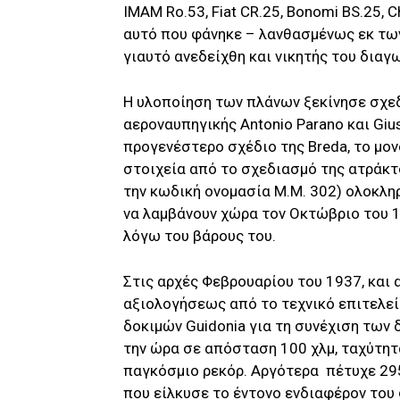
IMAM Ro.53, Fiat CR.25, Bonomi BS.25, C
αυτό που φάνηκε – λανθασμένως εκ τω
γιαυτό ανεδείχθη και νικητής του διαγ
Η υλοποίηση των πλάνων ξεκίνησε σχε
αεροναυπηγικής Antonio Parano και Giu
προγενέστερο σχέδιο της Breda, το μον
στοιχεία από το σχεδιασμό της ατράκτ
την κωδική ονομασία M.M. 302) ολοκληρ
να λαμβάνουν χώρα τον Οκτώβριο του 
λόγω του βάρους του.
Στις αρχές Φεβρουαρίου του 1937, και
αξιολογήσεως από το τεχνικό επιτελεί
δοκιμών Guidonia για τη συνέχιση των 
την ώρα σε απόσταση 100 χλμ, ταχύτητ
παγκόσμιο ρεκόρ. Αργότερα πέτυχε 295
που είλκυσε το έντονο ενδιαφέρον το