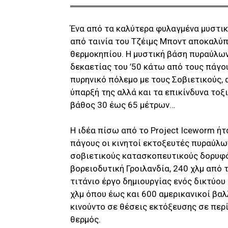
Ένα από τα καλύτερα φυλαγμένα μυστικ
από ταινία του Τζέιμς Μποντ αποκαλύπ
θερμοκηπίου. Η μυστική βάση πυραύλων
δεκαετίας του ’50 κάτω από τους πάγο
πυρηνικό πόλεμο με τους Σοβιετικούς, 
ύπαρξή της αλλά και τα επικίνδυνα τοξ
βάθος 30 έως 65 μέτρων…
Η ιδέα πίσω από το Project Iceworm ή
πάγους οι κινητοί εκτοξευτές πυραύλω
σοβιετικούς κατασκοπευτικούς δορυφ
βορειοδυτική Γροιλανδία, 240 χλμ από 
τιτάνιο έργο δημιουργίας ενός δικτύο
χλμ όπου έως και 600 αμερικανικοί βαλ
κινούντο σε θέσεις εκτόξευσης σε περ
θερμός.