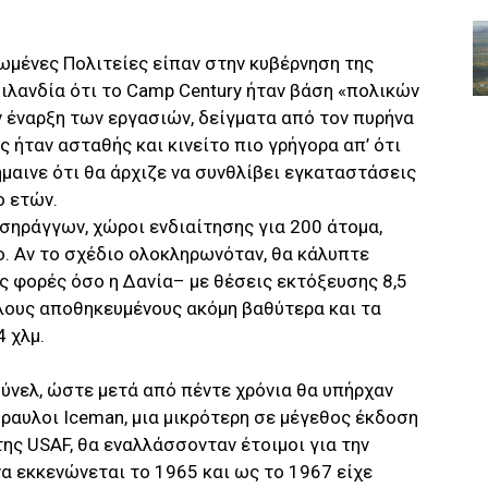
ωμένες Πολιτείες είπαν στην κυβέρνηση της
ιλανδία ότι το Camp Century ήταν βάση «πολικών
ν έναρξη των εργασιών, δείγματα από τον πυρήνα
ήταν ασταθής και κινείτο πιο γρήγορα απ’ ότι
ήμαινε ότι θα άρχιζε να συνθλίβει εγκαταστάσεις
ο ετών.
σηράγγων, χώροι ενδιαίτησης για 200 άτομα,
ο. Αν το σχέδιο ολοκληρωνόταν, θα κάλυπτε
ς φορές όσο η Δανία– με θέσεις εκτόξευσης 8,5
ύλους αποθηκευμένους ακόμη βαθύτερα και τα
 χλμ.
ύνελ, ώστε μετά από πέντε χρόνια θα υπήρχαν
ραυλοι Iceman, μια μικρότερη σε μέγεθος έκδοση
ης USAF, θα εναλλάσσονταν έτοιμοι για την
α εκκενώνεται το 1965 και ως το 1967 είχε