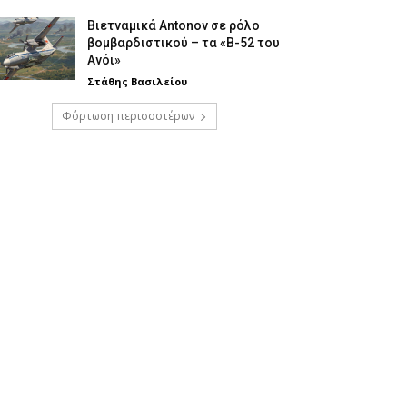
Βιετναμικά Antonov σε ρόλο
βομβαρδιστικού – τα «Β-52 του
Ανόι»
Στάθης Βασιλείου
Φόρτωση περισσοτέρων