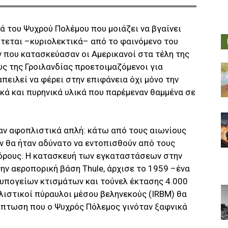
ά του Ψυχρού Πολέμου που μοιάζει να βγαίνει
τεται –κυριολεκτικά– από το φαινόμενο του
 που κατασκεύασαν οι Αμερικανοί στα τέλη της
υς της Γροιλανδίας προετοιμαζόμενοι για
απειλεί να φέρει στην επιφάνεια όχι μόνο την
ικά και πυρηνικά υλικά που παρέμεναν θαμμένα σε
ταν αφοπλιστικά απλή: κάτω από τους αιωνίους
ν θα ήταν αδύνατο να εντοπισθούν από τους
όρους. Η κατασκευή των εγκαταστάσεων στην
την αεροπορική βάση Thule, άρχισε το 1959 –ένα
υ υπογείων κτισμάτων και τούνελ έκτασης 4.000
λιστικοί πύραυλοι μέσου βεληνεκούς (IRBM) θα
ίπτωση που ο Ψυχρός Πόλεμος γινόταν ξαφνικά