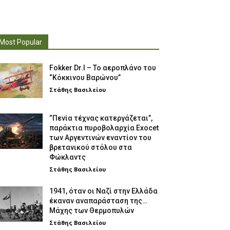
Most Popular
Fokker Dr.I – To αεροπλάνο του
“Κόκκινου Βαρώνου”
Στάθης Βασιλείου
“Πενία τέχνας κατεργάζεται”,
παράκτια πυροβολαρχία Exocet
των Αργεντινών εναντίον του
βρετανικού στόλου στα
Φώκλαντς
Στάθης Βασιλείου
1941, όταν οι Ναζί στην Ελλάδα
έκαναν αναπαράσταση της…
Μάχης των Θερμοπυλών
Στάθης Βασιλείου