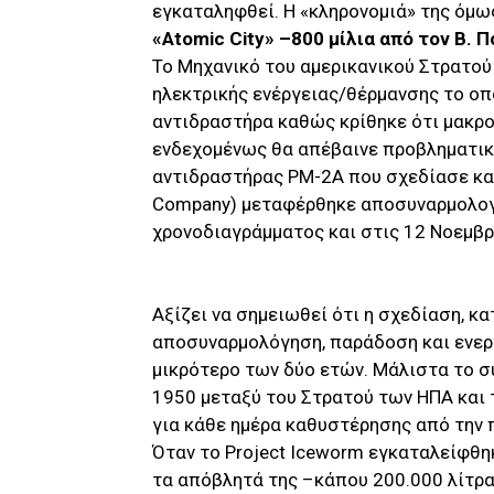
εγκαταληφθεί. Η «κληρονομιά» της όμω
«Atomic City» –800 μίλια από τον Β. 
Το Μηχανικό του αμερικανικού Στρατού
ηλεκτρικής ενέργειας/θέρμανσης το οπ
αντιδραστήρα καθώς κρίθηκε ότι μακρ
ενδεχομένως θα απέβαινε προβληματικ
αντιδραστήρας PM-2A που σχεδίασε κα
Company) μεταφέρθηκε αποσυναρμολογ
χρονοδιαγράμματος και στις 12 Νοεμβρ
Αξίζει να σημειωθεί ότι η σχεδίαση, κ
αποσυναρμολόγηση, παράδοση και ενερ
μικρότερο των δύο ετών. Μάλιστα το σ
1950 μεταξύ του Στρατού των ΗΠΑ και
για κάθε ημέρα καθυστέρησης από την
Όταν το Project Iceworm εγκαταλείφθηκε
τα απόβλητά της –κάπου 200.000 λίτρα