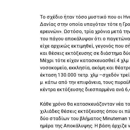
Το σχέδιο ήταν τόσο μυστικό που οι Ην
Δανίας στην οποία υπαγόταν τότε η Γρο
ερευνών». Ωστόσο, τρία χρόνια μετά τη
του πάγου αποκάλυψαν ότι ο παγετώνας 
είχε αρχικώς εκτιμηθεί, γεγονός που σ
και θέσεις εκτόξευσης σε διάστημα δύ
Μέχρι τότε είχαν κατασκευασθεί 4 χλμ 
νοσοκομείο, εκκλησία, ακόμη και θέατρ
έκταση 130.000 τετρ. χλμ –σχεδόν τρεί
μ. κάτω από την επιφάνεια, τους πυρα
κέντρα εκτόξευσης διεσπαρμένα ανά 6,4
Κάθε χρόνο θα κατασκευάζονταν νέα το
χιλιάδες θέσεις εκτόξευσης όπου οι πύ
δύο σταδίων του βλήματος Minuteman τ
ημέρα της Αποκάλυψης. Η βάση άρχιζε ν