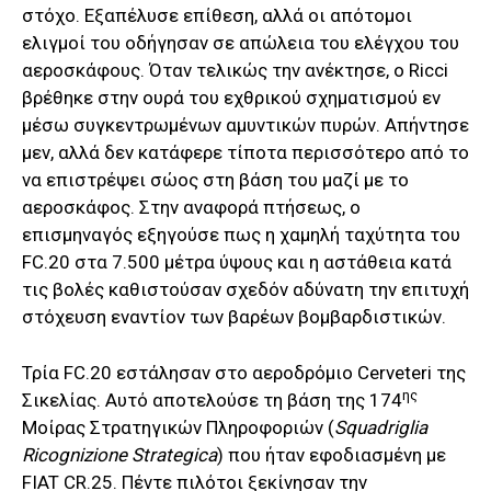
στόχο. Εξαπέλυσε επίθεση, αλλά οι απότομοι
ελιγμοί του οδήγησαν σε απώλεια του ελέγχου του
αεροσκάφους. Όταν τελικώς την ανέκτησε, ο Ricci
βρέθηκε στην ουρά του εχθρικού σχηματισμού εν
μέσω συγκεντρωμένων αμυντικών πυρών. Απήντησε
μεν, αλλά δεν κατάφερε τίποτα περισσότερο από το
να επιστρέψει σώος στη βάση του μαζί με το
αεροσκάφος. Στην αναφορά πτήσεως, ο
επισμηναγός εξηγούσε πως η χαμηλή ταχύτητα του
FC.20 στα 7.500 μέτρα ύψους και η αστάθεια κατά
τις βολές καθιστούσαν σχεδόν αδύνατη την επιτυχή
στόχευση εναντίον των βαρέων βομβαρδιστικών.
Τρία FC.20 εστάλησαν στο αεροδρόμιο Cerveteri της
ης
Σικελίας. Αυτό αποτελούσε τη βάση της 174
Μοίρας Στρατηγικών Πληροφοριών (
Squadriglia
Ricognizione Strategica
) που ήταν εφοδιασμένη με
FIAT CR.25. Πέντε πιλότοι ξεκίνησαν την