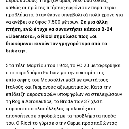
αεροσκάφους. Υπήρξαν όμως νέες δυσκολίες,
καθώς οι πρώτες πτήσεις εμφάνισαν περαιτέρω
προβλήματα, όταν έκανε υπερβολικά πολύ χρόνο για
να ανέβει σε ύψος 7.500 μέτρων.
Σε μια άλλη
πτήση, ενώ έτυχε να συναντήσει κάποια B-24
«Liberators», ο Ricci σημείωσε πως «οι
διωκόμενοι κινούνταν γρηγορότερα από το
διώκτη».
Στα τέλη Μαρτίου του 1943, το FC.20 μεταφέρθηκε
στο αεροδρόμιο Furbara με την ευκαιρία της
επίσκεψης του Μουσολίνι μαζί με ανωτάτους
Ιταλούς και Γερμανούς αξιωματικούς. Κατά την
επίδειξη αεροσκαφών υποψηφίων να στελεχώσουν
τη Regia Aeronautica, το Breda των 37 χλστ.
παρουσίασε αλεπάλληλες εμπλοκές και
απογοήτευσε σφοδρώς με τα προβλήματα πυρός
του. Ο Ricci το γύρισε στην Capua προσπαθώντας