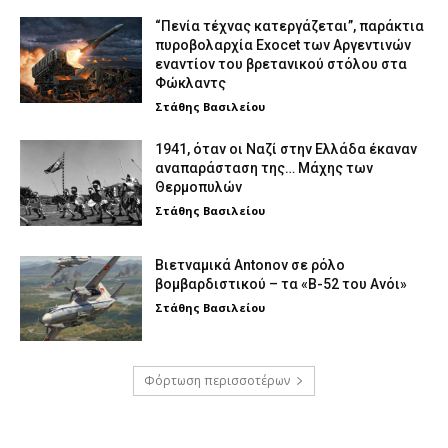
“Πενία τέχνας κατεργάζεται”, παράκτια
πυροβολαρχία Exocet των Αργεντινών
εναντίον του βρετανικού στόλου στα
Φώκλαντς
Στάθης Βασιλείου
1941, όταν οι Ναζί στην Ελλάδα έκαναν
αναπαράσταση της… Μάχης των
Θερμοπυλών
Στάθης Βασιλείου
Βιετναμικά Antonov σε ρόλο
βομβαρδιστικού – τα «Β-52 του Ανόι»
Στάθης Βασιλείου
Φόρτωση περισσοτέρων