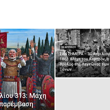
30 ΑΠΡΙΛΊΟΥ
ΣΑΝ ΣΗΜΕΡΑ – 30 Απριλίου
1863: Μάχη του Καμαρόν, ο
θρύλος της Λεγεώνας των
Ξένων
λίου 313: Μάχη
” παρέμβαση