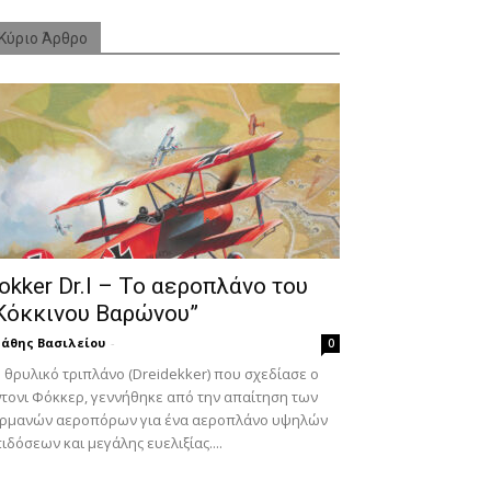
Κύριο Άρθρο
okker Dr.I – To αεροπλάνο του
Κόκκινου Βαρώνου”
άθης Βασιλείου
-
0
 θρυλικό τριπλάνο (Dreidekker) που σχεδίασε ο
τονι Φόκκερ, γεννήθηκε από την απαίτηση των
ερμανών αεροπόρων για ένα αεροπλάνο υψηλών
ιδόσεων και μεγάλης ευελιξίας....