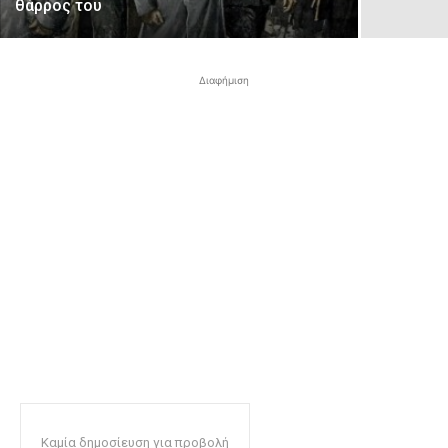
θάρρος του
Διαφήμιση
Καμία δημοσίευση για προβολή