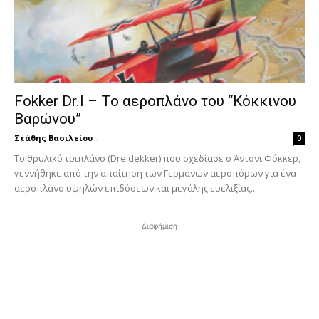
Fokker Dr.I – To αεροπλάνο του “Κόκκινου
Βαρώνου”
Στάθης Βασιλείου
-
0
Tο θρυλικό τριπλάνο (Dreidekker) που σχεδίασε ο Άντονι Φόκκερ,
γεννήθηκε από την απαίτηση των Γερμανών αεροπόρων για ένα
αεροπλάνο υψηλών επιδόσεων και μεγάλης ευελιξίας....
Διαφήμιση