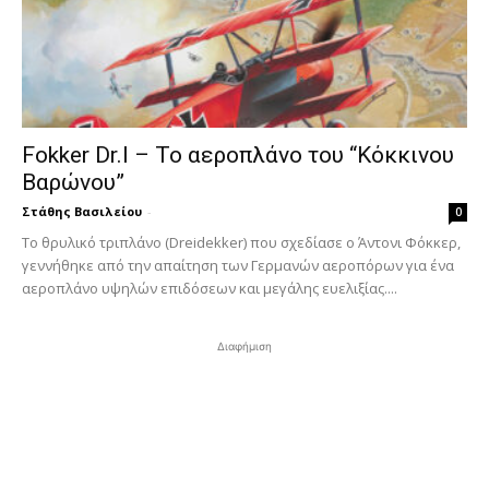
Fokker Dr.I – To αεροπλάνο του “Κόκκινου
Βαρώνου”
Στάθης Βασιλείου
-
0
Tο θρυλικό τριπλάνο (Dreidekker) που σχεδίασε ο Άντονι Φόκκερ,
γεννήθηκε από την απαίτηση των Γερμανών αεροπόρων για ένα
αεροπλάνο υψηλών επιδόσεων και μεγάλης ευελιξίας....
Διαφήμιση