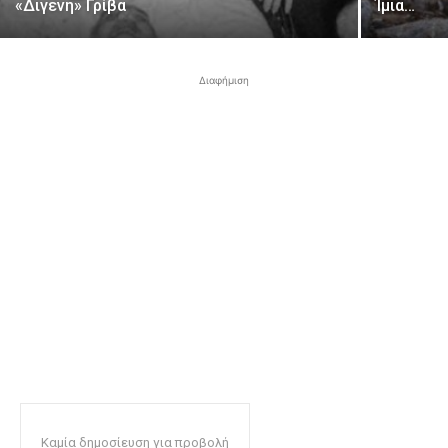
«Διγενή» Γρίβα
Ίμια…
Διαφήμιση
Καμία δημοσίευση για προβολή