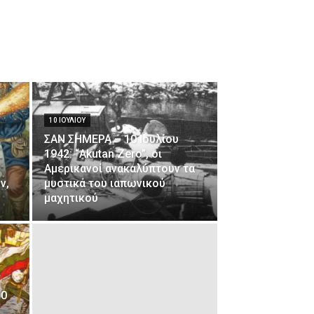
10 ΙΟΥΛΊΟΥ
ΣΑΝ ΣΗΜΕΡΑ – 10 Ιουλίου
1942: “Akutan Zero”, οι
Αμερικανοί ανακαλύπτουν τα
ν,
μυστικά του ιαπωνικού
μαχητικού
10