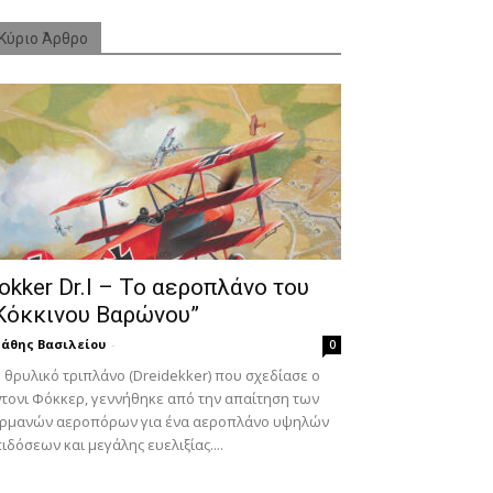
Κύριο Άρθρο
okker Dr.I – To αεροπλάνο του
Κόκκινου Βαρώνου”
άθης Βασιλείου
-
0
 θρυλικό τριπλάνο (Dreidekker) που σχεδίασε ο
τονι Φόκκερ, γεννήθηκε από την απαίτηση των
ερμανών αεροπόρων για ένα αεροπλάνο υψηλών
ιδόσεων και μεγάλης ευελιξίας....