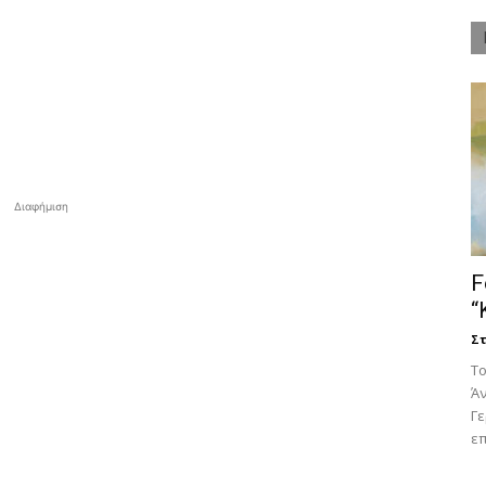
Διαφήμιση
F
“
Στ
Tο
Άν
Γ
επ