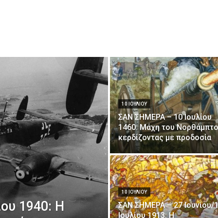
10 ΙΟΥΛΊΟΥ
ΣΑΝ ΣΗΜΕΡΑ – 10 Ιουλίου
1460: Μάχη του Νορθάμπτο
κερδίζοντας με προδοσία
10 ΙΟΥΛΊΟΥ
ου 1940: Η
ΣΑΝ ΣΗΜΕΡΑ – 27 Ιουνίου/
Ιουλίου 1913: Η