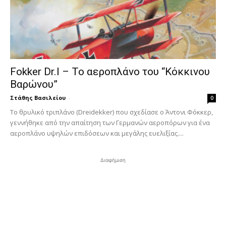
Fokker Dr.I – To αεροπλάνο του “Κόκκινου
Βαρώνου”
Στάθης Βασιλείου
-
0
Tο θρυλικό τριπλάνο (Dreidekker) που σχεδίασε ο Άντονι Φόκκερ,
γεννήθηκε από την απαίτηση των Γερμανών αεροπόρων για ένα
αεροπλάνο υψηλών επιδόσεων και μεγάλης ευελιξίας....
Διαφήμιση