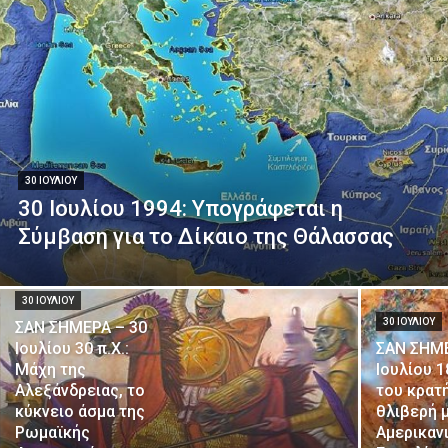
30 ΙΟΥΛΊΟΥ
30 Ιουλίου 1994: Υπογράφεται η
Σύμβαση για το Δίκαιο της Θάλασσας
30 ΙΟΥΛΊΟΥ
30 ΙΟΥΛΊΟΥ
ΣΑΝ ΣΗΜΕΡΑ – 30
Ιουλίου 30 π.Χ.:
ΣΑΝ ΣΗΜΕ
Μάχη της
Ιουλίου 
Αλεξάνδρειας, το
του κρατή
κύκνειο άσμα της
θλιβερή 
Ρωμαϊκής
Αμερικαν