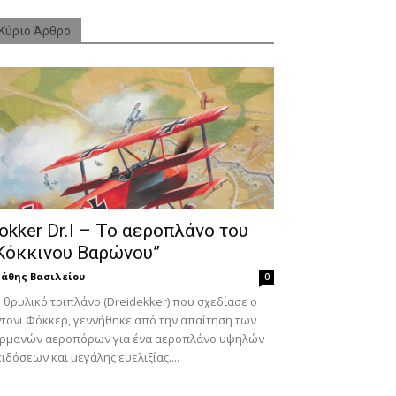
Κύριο Άρθρο
okker Dr.I – To αεροπλάνο του
Κόκκινου Βαρώνου”
άθης Βασιλείου
-
0
 θρυλικό τριπλάνο (Dreidekker) που σχεδίασε ο
τονι Φόκκερ, γεννήθηκε από την απαίτηση των
ερμανών αεροπόρων για ένα αεροπλάνο υψηλών
ιδόσεων και μεγάλης ευελιξίας....