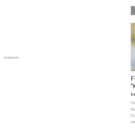
Διαφήμιση
F
“
Στ
Tο
Άν
Γ
επ