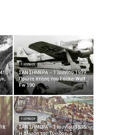
1 ΙΟΥΝΊΟΥ
41:
ΣΑΝ ΣΗΜΕΡΑ – 1 Ιουνίου 1939:
ων,
Πρώτη πτήση του Focke-Wulf
Fw 190
1 ΙΟΥΝΊΟΥ
18:
ΣΑΝ ΣΗΜΕΡΑ – 1 Ιουνίου 1535:
Η άλωση της Τύνιδος, ο