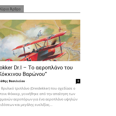
Κύριο Άρθρο
okker Dr.I – To αεροπλάνο του
Κόκκινου Βαρώνου”
άθης Βασιλείου
-
0
 θρυλικό τριπλάνο (Dreidekker) που σχεδίασε ο
τονι Φόκκερ, γεννήθηκε από την απαίτηση των
ερμανών αεροπόρων για ένα αεροπλάνο υψηλών
ιδόσεων και μεγάλης ευελιξίας....