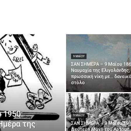
9 ΜΑΪ́ΟΥ
ΣΑΝ ΣΗΜΕΡΑ – 9 Μαΐου 186
Ναυμαχία της Ελιγολάνδης,
πρωσσική νίκη με… δανεικ
στόλο
 1950:
9 ΜΑΪ́ΟΥ
Ημέρα της
ΣΑΝ ΣΗΜΕΡΑ – 9 Μαΐου 191
Δεύτερη Μάχη του Αρτουά,