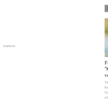
Διαφήμιση
F
“
Στ
Tο
Άν
Γ
επ