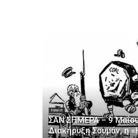
9 ΜΑΪ́ΟΥ
ΣΑΝ ΣΗΜΕΡΑ – 9 Μαΐου
Διακήρυξη Σουμάν, η «