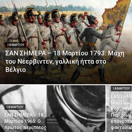
18 ΜΑΡΤΊΟΥ
ΣΑΝ ΣΗΜΕΡΑ – 18 Μαρτίου 1793: Μάχη
του Νέερβιντεν, γαλλική ήττα στο
Βέλγιο
18 ΜΑΡΤΊΟΥ
ΣΑΝ ΣΗΜΕ
Μαρτίου 
18 ΜΑΡΤΊΟΥ
Κομμούν
ΣΑΝ ΣΗΜΕΡΑ – 18
Παρισίων,
Μαρτίου 1965: Ο
επαναστα
πρώτος περίπατος
φαντασίω