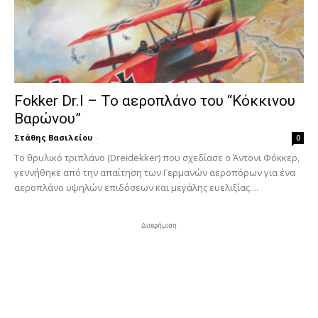
Fokker Dr.I – To αεροπλάνο του “Κόκκινου
Βαρώνου”
Στάθης Βασιλείου
-
0
Tο θρυλικό τριπλάνο (Dreidekker) που σχεδίασε ο Άντονι Φόκκερ,
γεννήθηκε από την απαίτηση των Γερμανών αεροπόρων για ένα
αεροπλάνο υψηλών επιδόσεων και μεγάλης ευελιξίας....
Διαφήμιση