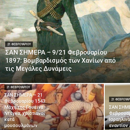
21 ΦΕΒΡΟΥΑΡΊΟΥ
ΣΑΝ ΣΗΜΕΡΑ – 9/21 Φεβρουαρίου
1897: Βομβαρδισμός των Χανίων από
τις Μεγάλες Δυνάμεις
21 ΦΕΒΡΟΥΑΡΊΟΥ
ΣΑΝ ΣΗΜΕΡΑ – 21
21 ΦΕΒΡΟΥΑΡ
Φεβρουαρίου 1543:
Μάχη της Γουέϊνα
ΣΑΝ ΣΗΜΕ
Ντάγκα, χριστιανοί
Φεβρουαρ
κατά
Ισραηλιν
μουσουλμάνων
εναντίον