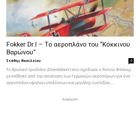
Fokker Dr.I – To αεροπλάνο του “Κόκκινου
Βαρώνου”
Στάθης Βασιλείου
-
0
Tο θρυλικό τριπλάνο (Dreidekker) που σχεδίασε ο Άντονι Φόκκερ,
γεννήθηκε από την απαίτηση των Γερμανών αεροπόρων για ένα
αεροπλάνο υψηλών επιδόσεων και μεγάλης ευελιξίας....
Διαφήμιση