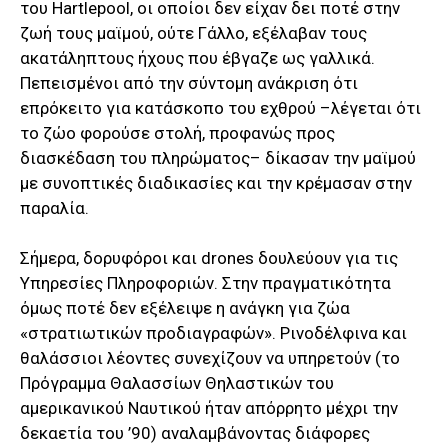
του Hartlepool, οι οποίοι δεν είχαν δει ποτέ στην
ζωή τους μαϊμού, ούτε Γάλλο, εξέλαβαν τους
ακατάληπτους ήχους που έβγαζε ως γαλλικά.
Πεπεισμένοι από την σύντομη ανάκριση ότι
επρόκειτο για κατάσκοπο του εχθρού –λέγεται ότι
το ζώο φορούσε στολή, προφανώς προς
διασκέδαση του πληρώματος– δίκασαν την μαϊμού
με συνοπτικές διαδικασίες και την κρέμασαν στην
παραλία.
Σήμερα, δορυφόροι και drones δουλεύουν για τις
Υπηρεσίες Πληροφοριών. Στην πραγματικότητα
όμως ποτέ δεν εξέλειψε η ανάγκη για ζώα
«στρατιωτικών προδιαγραφών». Ρινοδέλφινα και
θαλάσσιοι λέοντες συνεχίζουν να υπηρετούν (το
Πρόγραμμα Θαλασσίων Θηλαστικών του
αμερικανικού Ναυτικού ήταν απόρρητο μέχρι την
δεκαετία του ’90) αναλαμβάνοντας διάφορες