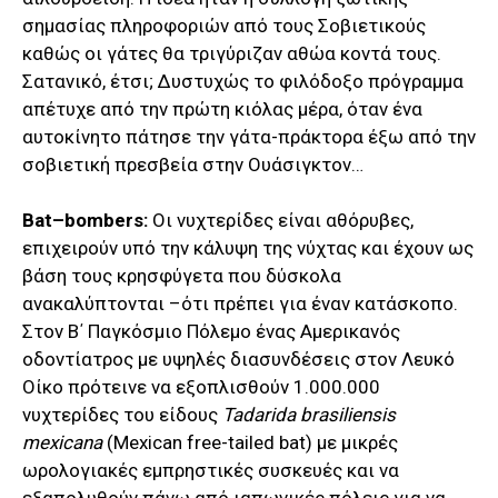
σημασίας πληροφοριών από τους Σοβιετικούς
καθώς οι γάτες θα τριγύριζαν αθώα κοντά τους.
Σατανικό, έτσι; Δυστυχώς το φιλόδοξο πρόγραμμα
απέτυχε από την πρώτη κιόλας μέρα, όταν ένα
αυτοκίνητο πάτησε την γάτα-πράκτορα έξω από την
σοβιετική πρεσβεία στην Ουάσιγκτον…
Bat
–
bombers
:
Οι νυχτερίδες είναι αθόρυβες,
επιχειρούν υπό την κάλυψη της νύχτας και έχουν ως
βάση τους κρησφύγετα που δύσκολα
ανακαλύπτονται –ότι πρέπει για έναν κατάσκοπο.
Στον Β΄ Παγκόσμιο Πόλεμο ένας Αμερικανός
οδοντίατρος με υψηλές διασυνδέσεις στον Λευκό
Οίκο πρότεινε να εξοπλισθούν 1.000.000
νυχτερίδες του είδους
Tadarida brasiliensis
mexican
a
(Mexican free-tailed bat) με μικρές
ωρολογιακές εμπρηστικές συσκευές και να