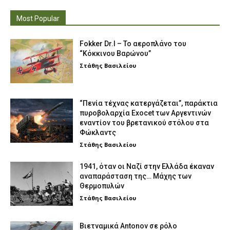
Most Popular
Fokker Dr.I – To αεροπλάνο του
“Κόκκινου Βαρώνου”
Στάθης Βασιλείου
“Πενία τέχνας κατεργάζεται”, παράκτια
πυροβολαρχία Exocet των Αργεντινών
εναντίον του βρετανικού στόλου στα
Φώκλαντς
Στάθης Βασιλείου
1941, όταν οι Ναζί στην Ελλάδα έκαναν
αναπαράσταση της… Μάχης των
Θερμοπυλών
Στάθης Βασιλείου
Βιετναμικά Antonov σε ρόλο