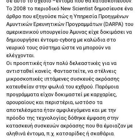
σε αυτό το σχέδιο –έντομα που θα κατασκοπεύουν.
Το 2008 το περιοδικό New Scientist δημοσίευσε ένα
άρθρο που εξηγούσε πώς η Υπηρεσία Προηγμένων
Αμυντικών Ερευνητικών Προγραμμάτων (DARPA) του
αμερικανικού υπουργείου Άμυνας είχε δοκιμάσει να
δημιουργήσει έντομα-cyborg με καλώδια στο
νευρικό τους σύστημα ώστε να μπορούν να
ελέγχονται.
Οι προοπτικές ήταν πολύ δελεαστικές για να
αντισταθεί κανείς. Φανταστείτε, να στέλνεις
μικροσκοπικές ιπτάμενες συσκευές ακρόασης
κατευθείαν στην φωλιά του εχθρού. Παρόμοια
προγράμματα είχαν δοκιμαστεί με καρχαρίες,
αρουραίους και περιστέρια, ωστόσο τα
αποτελέσματα ήταν αμφιλεγόμενα και με την
πρόοδο της τεχνολογίας δόθηκε έμφαση στην
κατασκευή συσκευών ακρόασης που θα έμοιαζαν με
αληθινά έντομα, π.χ. κατσαρίδες ή σκαθάρια.