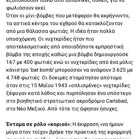
εξαπολυθούν πάνω από ιαπωνικές πόλεις για να
φωλιάσουν εκεί.
Όταν οι μίνι-βόμβες που μετέφεραν θα εκρήγνυντο,
τα αστικά κέντρα του εχθρού θα κατακλύζονταν
από μια θάλασσα φωτιάς. Η ιδέα ήταν πολλά
υποσχόμενη. Οι νυχτερίδες ήταν πιο
αποτελεσματικές από οποιαδήποτε εμπρηστική
βόμβα της εποχής καθώς μια βόμβα δημιουργούσε
167 με 400 φωτιές ενώ οι νυχτερίδες από ένα μόλις
κάνιστρο ‘bat bomb’ μπορούσαν να ανάψουν 3.625 με
4.748 φωτιές. Οι δοκιμές σταμάτησαν απότομα
όταν στις 15 Μαΐου 1943 «οπλισμένες» νυχτερίδες
ξέφυγαν κατά λάθος και πυρπόλησαν ένα υπόστεγο
στο βοηθητικό στρατιωτικό αεροδρόμιο Carlsbad,
στο Νέο Μεξικό. Από τότε τις άφησαν ήσυχες.
Έντομα σε ρόλο «κοριού»:
Η έκφραση «να ήμουν
μύγα στον τοίχο» βρήκε την πρακτική της εφαρμογή