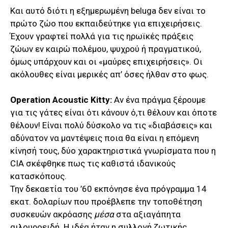
Και αυτό διότι η εξημερωμένη beluga δεν είναι το
πρώτο ζώο που εκπαιδεύτηκε για επιχειρήσεις.
Έχουν γραφτεί πολλά για τις ηρωϊκές πράξεις
ζώων εν καιρώ πολέμου, ψυχρού ή πραγματικού,
όμως υπάρχουν και οι «μαύρες επιχειρήσεις». Οι
ακόλουθες είναι μερικές απ’ όσες ήλθαν στο φως.
Operation
Acoustic
Kitty
:
Αν ένα πράγμα ξέρουμε
για τις γάτες είναι ότι κάνουν ό,τι θέλουν και όποτε
θέλουν! Είναι πολύ δύσκολο να τις «διαβάσεις» και
αδύνατον να μαντέψεις ποια θα είναι η επόμενη
κίνησή τους, δύο χαρακτηριστικά γνωρίσματα που η
CIA σκέφθηκε πως τις καθιστά ιδανικούς
κατασκόπους.
Την δεκαετία του ’60 εκπόνησε ένα πρόγραμμα 14
εκατ. δολαρίων που προέβλεπε την τοποθέτηση
συσκευών ακρόασης
μέσα
στα αξιαγάπητα
αιλουροειδή. Η ιδέα ήταν η συλλογή ζωτικής