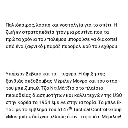
Παλιόκαιρος, λάσπη και νοσταλγία για το σπίτι. Η
ζωή εν στρατοπεδεία ήταν μια ρουτίνα που τα
πρώτα χρόνια του πολέμου μπορούσε να διακοπεί
από ένα ξαφνικό μπαράζ πυροβολικού του εχθρού.
Υπήρχαν βέβαια και τα… τυχερά. Η άφιξη της
ξανθιάς σεξοβόμβας Μέριλυν Μονρό και του σταρ
του μπέιζμπωλ Τζο ΝτιΜάτζιο στο πλαίσιο
περιοδείας διασημοτήτων και καλλιτεχνών της USO
στην Κορέα το 1954 έμεινε στην ιστορία. Το μπλε B-
th
15C με το έμβλημα του 6147
Tactical Control Group
«Mosquito» δείχνει αλλιώς όταν το φορά η Μέριλυν!