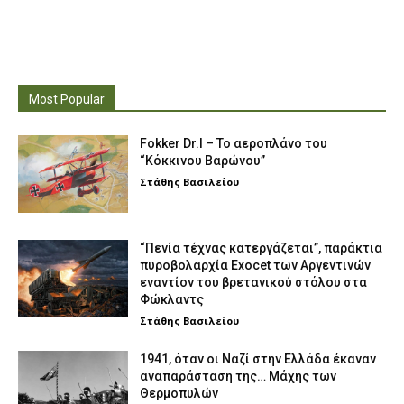
Most Popular
Fokker Dr.I – To αεροπλάνο του
“Κόκκινου Βαρώνου”
Στάθης Βασιλείου
“Πενία τέχνας κατεργάζεται”, παράκτια
πυροβολαρχία Exocet των Αργεντινών
εναντίον του βρετανικού στόλου στα
Φώκλαντς
Στάθης Βασιλείου
1941, όταν οι Ναζί στην Ελλάδα έκαναν
αναπαράσταση της… Μάχης των
Θερμοπυλών