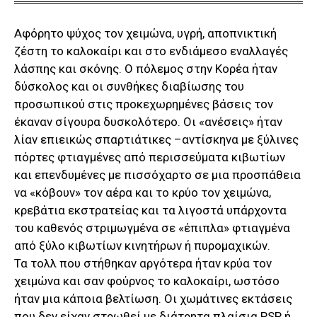
Aφόρητο ψύχος τον χειμώνα, υγρή, αποπνικτική
ζέστη το καλοκαίρι και στο ενδιάμεσο εναλλαγές
λάσπης και σκόνης. Ο πόλεμος στην Κορέα ήταν
δύσκολος και οι συνθήκες διαβίωσης του
προσωπικού στις προκεχωρημένες βάσεις τον
έκαναν σίγουρα δυσκολότερο. Οι «ανέσεις» ήταν
λίαν επιεικώς σπαρτιάτικες –αντίσκηνα με ξύλινες
πόρτες φτιαγμένες από περισσεύματα κιβωτίων
και επενδυμένες με πισσόχαρτο σε μια προσπάθεια
να «κόβουν» τον αέρα και το κρύο τον χειμώνα,
κρεβάτια εκστρατείας και τα λιγοστά υπάρχοντα
του καθενός στριμωγμένα σε «έπιπλα» φτιαγμένα
από ξύλο κιβωτίων κινητήρων ή πυρομαχικών.
Τα τολλ που στήθηκαν αργότερα ήταν κρύα τον
χειμώνα και σαν φούρνος το καλοκαίρι, ωστόσο
ήταν μια κάποια βελτίωση. Οι χωμάτινες εκτάσεις
που δεν είχαν στρωθεί με διάτρητα πλαίσια PSP ή