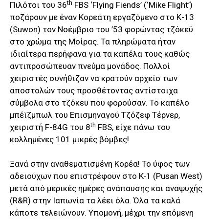
th
Πιλότοι του 36
FBS ‘Flying Fiends’ (‘Mike Flight’)
ποζάρουν με έναν Κορεάτη εργαζόμενο στο Κ-13
(Suwon) τον Νοέμβριο του ’53 φορώντας τζόκεϋ
στο χρώμα της Μοίρας. Τα πληρώματα ήταν
ιδιαίτερα περήφανα για τα καπέλα τους καθώς
αντιπροσώπευαν πνεύμα μονάδος. Πολλοί
χειριστές συνήθιζαν να κρατούν αρχείο των
αποστολών τους προσθέτοντας αντίστοιχα
σύμβολα στο τζόκεϋ που φορούσαν. Το καπέλο
μπέϊζμπωλ του Επισμηναγού Τζόζεφ Τέρνερ,
th
χειριστή F-84G του 8
FBS, είχε πάνω του
κολλημένες 101 μικρές βόμβες!
Ξανά στην αναθεματισμένη Κορέα! Το ύφος των
αδειούχων που επιστρέφουν στο K-1 (Pusan West)
μετά από μερικές ημέρες ανάπαυσης και αναψυχής
(R&R) στην Ιαπωνία τα λέει όλα. Όλα τα καλά
κάποτε τελειώνουν. Υπομονή, μέχρι την επόμενη