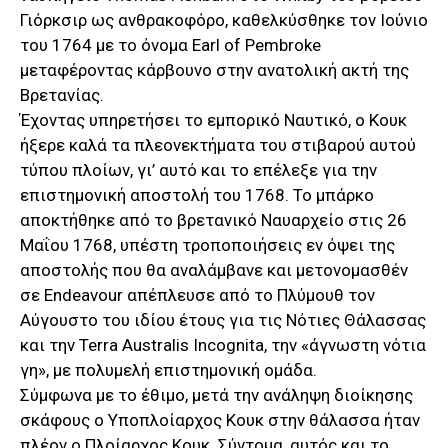
Γιόρκσιρ ως ανθρακοφόρο, καθελκύσθηκε τον Ιούνιο
του 1764 με το όνομα Earl of Pembroke
μεταφέροντας κάρβουνο στην ανατολική ακτή της
Βρετανίας.
Έχοντας υπηρετήσει το εμπορικό Ναυτικό, ο Κουκ
ήξερε καλά τα πλεονεκτήματα του στιβαρού αυτού
τύπου πλοίων, γι’ αυτό και το επέλεξε για την
επιστημονική αποστολή του 1768. Το μπάρκο
αποκτήθηκε από το βρετανικό Ναυαρχείο στις 26
Μαΐου 1768, υπέστη τροποποιήσεις εν όψει της
αποστολής που θα αναλάμβανε και μετονομασθέν
σε Endeavour απέπλευσε από το Πλύμουθ τον
Αύγουστο του ιδίου έτους για τις Νότιες Θάλασσας
και την Terra Australis Incognita, την «άγνωστη νότια
γη», με πολυμελή επιστημονική ομάδα.
Σύμφωνα με το έθιμο, μετά την ανάληψη διοίκησης
σκάφους ο Υποπλοίαρχος Κουκ στην θάλασσα ήταν
πλέον ο Πλοίαρχος Κουκ. Σύντομα, αυτός και το