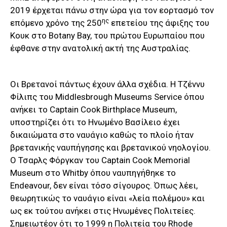
2019 έρχεται πάνω στην ώρα για τον εορτασμό τον
ης
επόμενο χρόνο της 250
επετείου της άφιξης του
Κουκ στο Botany Bay, του πρώτου Ευρωπαίου που
έφθανε στην ανατολική ακτή της Αυστραλίας.
Οι Βρετανοί πάντως έχουν άλλα σχέδια. Η Τζέννυ
Φίλιπς του Middlesbrough Museums Service όπου
ανήκει το Captain Cook Birthplace Museum,
υποστηρίζει ότι το Ηνωμένο Βασίλειο έχει
δικαιώματα στο ναυάγιο καθώς το πλοίο ήταν
βρετανικής ναυπήγησης και βρετανικού νηολογίου.
Ο Τσαρλς Φόργκαν του Captain Cook Memorial
Museum στο Whitby όπου ναυπηγήθηκε το
Endeavour, δεν είναι τόσο σίγουρος. Όπως λέει,
θεωρητικώς το ναυάγιο είναι «λεία πολέμου» και
ως εκ τούτου ανήκει στις Ηνωμένες Πολιτείες.
Σημειωτέον ότι το 1999 η Πολιτεία του Rhode