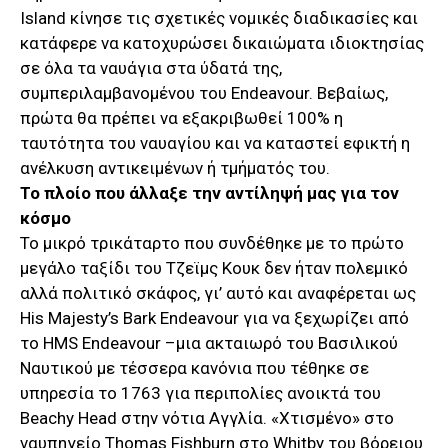
Island κίνησε τις σχετικές νομικές διαδικασίες και
κατάφερε να κατοχυρώσει δικαιώματα ιδιοκτησίας
σε όλα τα ναυάγια στα ύδατά της,
συμπεριλαμβανομένου του Endeavour. Βεβαίως,
πρώτα θα πρέπει να εξακριβωθεί 100% η
ταυτότητα του ναυαγίου και να καταστεί εφικτή η
ανέλκυση αντικειμένων ή τμήματός του.
Το πλοίο που άλλαξε την αντίληψή μας για τον
κόσμο
Το μικρό τρικάταρτο που συνδέθηκε με το πρώτο
μεγάλο ταξίδι του Τζεϊμς Κουκ δεν ήταν πολεμικό
αλλά πολιτικό σκάφος, γι’ αυτό και αναφέρεται ως
His Majesty’s Bark Endeavour για να ξεχωρίζει από
το HMS Endeavour –μια ακταιωρό του Βασιλικού
Ναυτικού με τέσσερα κανόνια που τέθηκε σε
υπηρεσία το 1763 για περιπολίες ανοικτά του
Beachy Head στην νότια Αγγλία. «Χτισμένο» στο
ναυπηγείο Thomas Fishburn στο Whitby του βόρειου