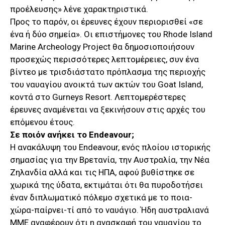
προέλευσης» λένε χαρακτηριστικά.
Προς το παρόν, οι έρευνες έχουν περιορισθεί «σε
ένα ή δύο σημεία». Οι επιστήμονες του Rhode Island
Marine Archeology Project θα δημοσιοποιήσουν
προσεχώς περισσότερες λεπτομέρειες, συν ένα
βίντεο με τρισδιάστατο πρόπλασμα της περιοχής
του ναυαγίου ανοικτά των ακτών του Goat Island,
κοντά στο Gurneys Resort. Λεπτομερέστερες
έρευνες αναμένεται να ξεκινήσουν στις αρχές του
επόμενου έτους.
Σε ποιόν ανήκει το
Endeavour
;
Η ανακάλυψη του Endeavour, ενός πλοίου ιστορικής
σημασίας για την Βρετανία, την Αυστραλία, την Νέα
Ζηλανδία αλλά και τις ΗΠΑ, αφού βυθίστηκε σε
χωρικά της ύδατα, εκτιμάται ότι θα πυροδοτήσει
έναν διπλωματικό πόλεμο σχετικά με το ποια-
χώρα-παίρνει-τί από το ναυάγιο. Ήδη αυστραλιανά
ΜΜΕ αναφέρουν ότι η ανασκαφή του ναυαγίου το