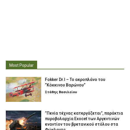
Most Popular
Fokker Dr.I – To αεροπλάνο του
“Κόκκινου Βαρώνου”
Στάθης Βασιλείου
“Πενία τέχνας κατεργάζεται”, παράκτια
πυροβολαρχία Exocet των Αργεντινών
εναντίον του βρετανικού στόλου στα
Φώκλαντς