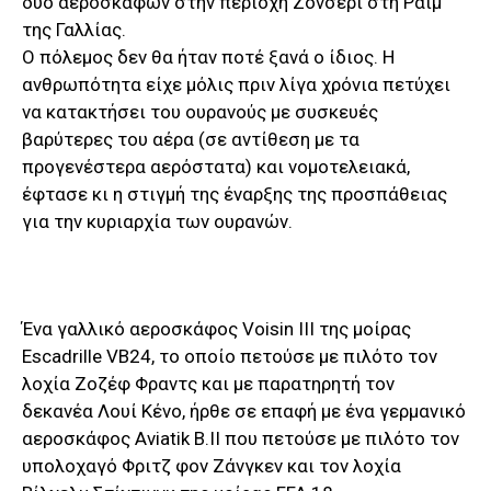
δύο αεροσκαφών στην περιοχή Ζονσερί στη Ράιμ
της Γαλλίας.
Ο πόλεμος δεν θα ήταν ποτέ ξανά ο ίδιος. Η
ανθρωπότητα είχε μόλις πριν λίγα χρόνια πετύχει
να κατακτήσει του ουρανούς με συσκευές
βαρύτερες του αέρα (σε αντίθεση με τα
προγενέστερα αερόστατα) και νομοτελειακά,
έφτασε κι η στιγμή της έναρξης της προσπάθειας
για την κυριαρχία των ουρανών.
Ένα γαλλικό αεροσκάφος Voisin III της μοίρας
Escadrille VB24, το οποίο πετούσε με πιλότο τον
λοχία Ζοζέφ Φραντς και με παρατηρητή τον
δεκανέα Λουί Κένο, ήρθε σε επαφή με ένα γερμανικό
αεροσκάφος Aviatik B.II που πετούσε με πιλότο τον
υπολοχαγό Φριτζ φον Ζάνγκεν και τον λοχία