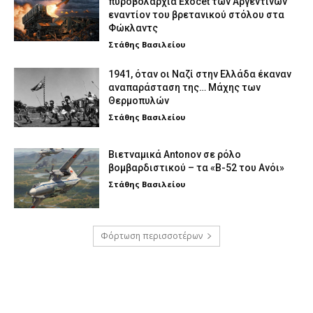
πυροβολαρχία Exocet των Αργεντινών
εναντίον του βρετανικού στόλου στα
Φώκλαντς
Στάθης Βασιλείου
1941, όταν οι Ναζί στην Ελλάδα έκαναν
αναπαράσταση της… Μάχης των
Θερμοπυλών
Στάθης Βασιλείου
Βιετναμικά Antonov σε ρόλο
βομβαρδιστικού – τα «Β-52 του Ανόι»
Στάθης Βασιλείου
Φόρτωση περισσοτέρων