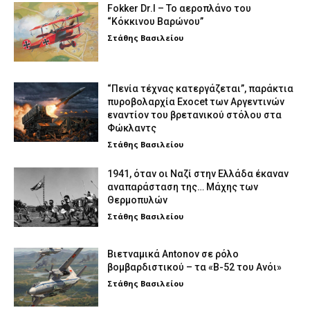
Fokker Dr.I – To αεροπλάνο του
“Κόκκινου Βαρώνου”
Στάθης Βασιλείου
“Πενία τέχνας κατεργάζεται”, παράκτια
πυροβολαρχία Exocet των Αργεντινών
εναντίον του βρετανικού στόλου στα
Φώκλαντς
Στάθης Βασιλείου
1941, όταν οι Ναζί στην Ελλάδα έκαναν
αναπαράσταση της… Μάχης των
Θερμοπυλών
Στάθης Βασιλείου
Βιετναμικά Antonov σε ρόλο
βομβαρδιστικού – τα «Β-52 του Ανόι»
Στάθης Βασιλείου