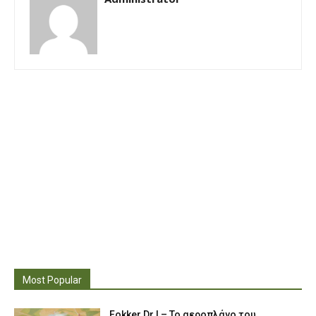
Most Popular
Fokker Dr.I – To αεροπλάνο του