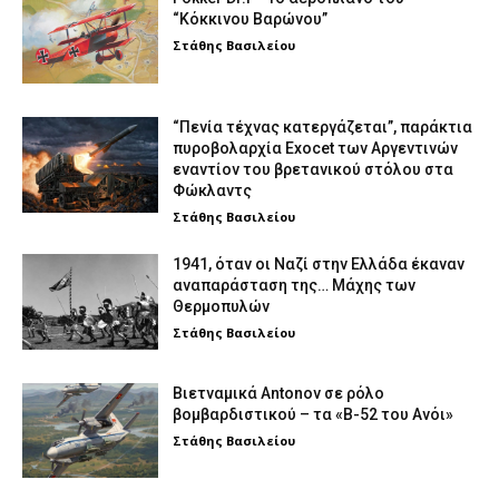
“Κόκκινου Βαρώνου”
Στάθης Βασιλείου
“Πενία τέχνας κατεργάζεται”, παράκτια
πυροβολαρχία Exocet των Αργεντινών
εναντίον του βρετανικού στόλου στα
Φώκλαντς
Στάθης Βασιλείου
1941, όταν οι Ναζί στην Ελλάδα έκαναν
αναπαράσταση της… Μάχης των
Θερμοπυλών
Στάθης Βασιλείου
Βιετναμικά Antonov σε ρόλο
βομβαρδιστικού – τα «Β-52 του Ανόι»
Στάθης Βασιλείου