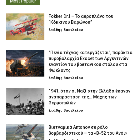
Most Popular
Fokker Dr.I – To αεροπλάνο του
“Κόκκινου Βαρώνου”
Στάθης Βασιλείου
“Πενία τέχνας κατεργάζεται”, παράκτια
πυροβολαρχία Exocet των Αργεντινών
εναντίον του βρετανικού στόλου στα
Φώκλαντς
Στάθης Βασιλείου
1941, όταν οι Ναζί στην Ελλάδα έκαναν
αναπαράσταση της… Μάχης των
Θερμοπυλών
Στάθης Βασιλείου
Βιετναμικά Antonov σε ρόλο
βομβαρδιστικού – τα «Β-52 του Ανόι»