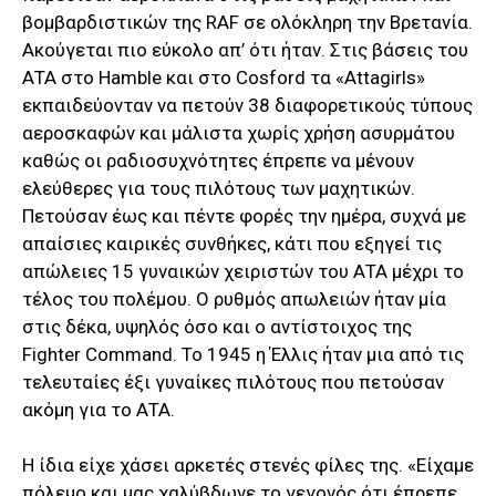
βομβαρδιστικών της RAF σε ολόκληρη την Βρετανία.
Ακούγεται πιο εύκολο απ’ ότι ήταν. Στις βάσεις του
AΤΑ στο Hamble και στο Cosford τα «Attagirls»
εκπαιδεύονταν να πετούν 38 διαφορετικούς τύπους
αεροσκαφών και μάλιστα χωρίς χρήση ασυρμάτου
καθώς οι ραδιοσυχνότητες έπρεπε να μένουν
ελεύθερες για τους πιλότους των μαχητικών.
Πετούσαν έως και πέντε φορές την ημέρα, συχνά με
απαίσιες καιρικές συνθήκες, κάτι που εξηγεί τις
απώλειες 15 γυναικών χειριστών του ΑΤΑ μέχρι το
τέλος του πολέμου. Ο ρυθμός απωλειών ήταν μία
στις δέκα, υψηλός όσο και ο αντίστοιχος της
Fighter Command. Το 1945 η Έλλις ήταν μια από τις
τελευταίες έξι γυναίκες πιλότους που πετούσαν
ακόμη για το ΑΤΑ.
Η ίδια είχε χάσει αρκετές στενές φίλες της. «Είχαμε
πόλεμο και μας χαλύβδωνε το γεγονός ότι έπρεπε