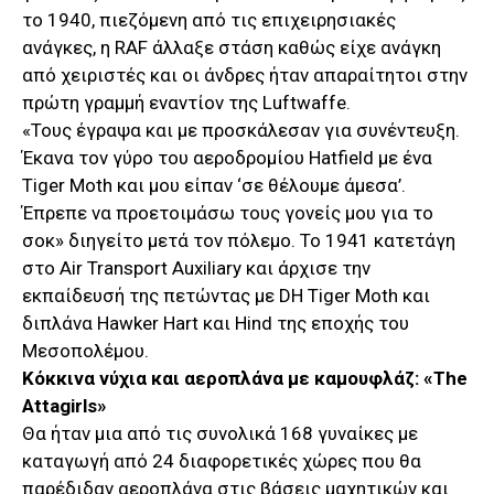
το 1940, πιεζόμενη από τις επιχειρησιακές
ανάγκες, η RAF άλλαξε στάση καθώς είχε ανάγκη
από χειριστές και οι άνδρες ήταν απαραίτητοι στην
πρώτη γραμμή εναντίον της Luftwaffe.
«Τους έγραψα και με προσκάλεσαν για συνέντευξη.
Έκανα τον γύρο του αεροδρομίου Hatfield με ένα
Tiger Moth και μου είπαν ‘σε θέλουμε άμεσα’.
Έπρεπε να προετοιμάσω τους γονείς μου για το
σοκ» διηγείτο μετά τον πόλεμο. Το 1941 κατετάγη
στο Air Transport Auxiliary και άρχισε την
εκπαίδευσή της πετώντας με DH Tiger Moth και
διπλάνα Hawker Hart και Hind της εποχής του
Μεσοπολέμου.
Κόκκινα νύχια και αεροπλάνα με καμουφλάζ: «
The
Attagirls
»
Θα ήταν μια από τις συνολικά 168 γυναίκες με
καταγωγή από 24 διαφορετικές χώρες που θα
παρέδιδαν αεροπλάνα στις βάσεις μαχητικών και