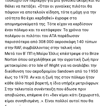
τουλάχιστον περίεργο για μια γυναίκα ακόμη και να
θέλει να πετάξει. «Όταν οι γυναίκες πιλότοι θα
πάψουν να αποτελούν είδηση, τότε η μάχη για την
ισότητα θα έχει κερδηθεί» έγραφε στα
απομνημονεύματά της. Τότε είχαν να κερδίσουν
έναν πόλεμο και το κατάφεραν. Τα χρόνια του
πολέμου οι πιλότοι του ΑΤΑ παρέδωσαν
περισσότερα από 308.000 αεροσκάφη 140 τύπων
στην RAF, συμβάλλοντας στην τελική νίκη.
Μετά τον Β΄ ΠΠ η Μαίρυ Έλλις επέστρεψε στο Brize
Norton όπου ασχολήθηκε με την αγροτική ζωή πριν
μετακομίσει στο Isle of Wight για να αναλάβει την
διεύθυνση του αεροδρομίου Sandown από το 1950
έως το 1970. Αν και η ζωή της στον πόλεμο ήταν
κάθε άλλο παρά βαρετή, η ίδια υπήρξε μετριόφρων.
Στην τελευταία συνέντευξη που έδωσε πριν
αποβιώσει, επέμενε ότι «δεν είμαι κάτι ξεχωριστό,
είμαι συνηθισμένη…». Είναι πολλοί αυτοί που θα