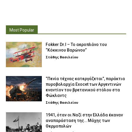
Most Popular
Fokker Dr.I – To αεροπλάνο του
“Κόκκινου Βαρώνου”
Στάθης Βασιλείου
“Πενία τέχνας κατεργάζεται”, παράκτια
πυροβολαρχία Exocet των Αργεντινών
εναντίον του βρετανικού στόλου στα
Φώκλαντς
Στάθης Βασιλείου
1941, όταν οι Ναζί στην Ελλάδα έκαναν
αναπαράσταση της… Μάχης των
Θερμοπυλών