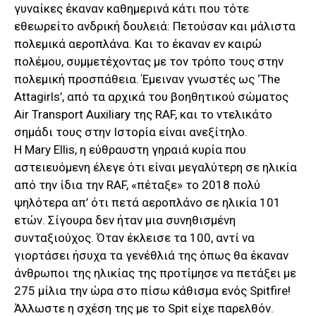
γυναίκες έκαναν καθημερινά κάτι που τότε
εθεωρείτο ανδρική δουλειά: Πετούσαν και μάλιστα
πολεμικά αεροπλάνα. Και το έκαναν εν καιρώ
πολέμου, συμμετέχοντας με τον τρόπο τους στην
πολεμική προσπάθεια. Έμειναν γνωστές ως ‘The
Attagirls’, από τα αρχικά του βοηθητικού σώματος
Air Transport Auxiliary της RAF, και το ντελικάτο
σημάδι τους στην Ιστορία είναι ανεξίτηλο.
Η Mary Ellis, η εύθραυστη γηραιά κυρία που
αστειευόμενη έλεγε ότι είναι μεγαλύτερη σε ηλικία
από την ίδια την RAF, «πέταξε» το 2018 πολύ
ψηλότερα απ’ ότι πετά αεροπλάνο σε ηλικία 101
ετών. Σίγουρα δεν ήταν μια συνηθισμένη
συνταξιούχος. Όταν έκλεισε τα 100, αντί να
γιορτάσει ήσυχα τα γενέθλιά της όπως θα έκαναν
άνθρωποι της ηλικίας της προτίμησε να πετάξει με
275 μίλια την ώρα στο πίσω κάθισμα ενός Spitfire!
Άλλωστε η σχέση της με το Spit είχε παρελθόν.