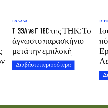
ΕΛΛΑΔΑ
ΙΣΤ
T-33A vs F-16C της ΤΗΚ: Το
Ιο
άγνωστο παρασκήνιο
πό
ς
μετά την εμπλοκή
Ερ
ών
Α
Διαβάστε περισσότερα
Δ