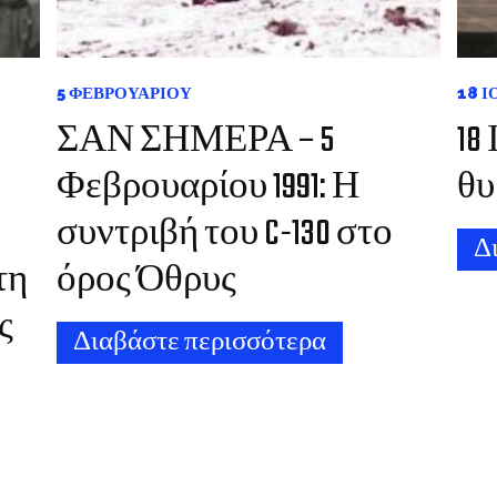
5 ΦΕΒΡΟΥΑΡΊΟΥ
18 
ΣΑΝ ΣΗΜΕΡΑ – 5
18
Φεβρουαρίου 1991: Η
θυ
συντριβή του C-130 στο
Δ
τη
όρος Όθρυς
ς
Διαβάστε περισσότερα