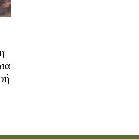
χη
οια
φή