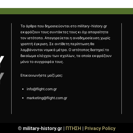
Τα άρθρα που δημοσιεύονται στο military-history.gr
εκφράζουν τους συντάκτες τους κι όχι απαραίτητα
τον ιστότοπο. Απαγορεύεται η αναδημοσίευση χωρίς
γραπτή έγκριση. Σε αντίθετη περίπτωση θα
λαμβάνονται νομικά μέτρα. Ο ιστότοπος διατηρεί το
δικαίωμα ελέγχου των σχολίων, τα οποία εκφράζουν
μόνο το συγγραφέα τους.
Επικοινωνήστε μαζί μας:
info@flight.com.gr
marketing@flight.com.gr
© military-history.gr |
ΠΤΗΣΗ
|
Privacy Policy