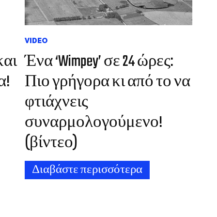
VIDEO
και
Ένα ‘Wimpey’ σε 24 ώρες:
α!
Πιο γρήγορα κι από το να
φτιάχνεις
συναρμολογούμενο!
(βίντεο)
Διαβάστε περισσότερα