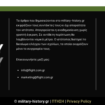
Τα άρθρα που δημοσιεύονται στο military-history.gr
εκφράζουν τους συντάκτες τους κι όχι απαραίτητα
τον ιστότοπο. Απαγορεύεται η αναδημοσίευση χωρίς
γραπτή έγκριση. Σε αντίθετη περίπτωση θα
λαμβάνονται νομικά μέτρα. Ο ιστότοπος διατηρεί το
δικαίωμα ελέγχου των σχολίων, τα οποία εκφράζουν
μόνο το συγγραφέα τους.
Επικοινωνήστε μαζί μας:
info@flight.com.gr
marketing@flight.com.gr
© military-history.gr |
ΠΤΗΣΗ
|
Privacy Policy