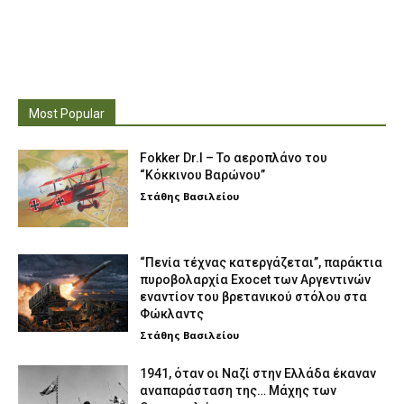
Most Popular
Fokker Dr.I – To αεροπλάνο του
“Κόκκινου Βαρώνου”
Στάθης Βασιλείου
“Πενία τέχνας κατεργάζεται”, παράκτια
πυροβολαρχία Exocet των Αργεντινών
εναντίον του βρετανικού στόλου στα
Φώκλαντς
Στάθης Βασιλείου
1941, όταν οι Ναζί στην Ελλάδα έκαναν
αναπαράσταση της… Μάχης των