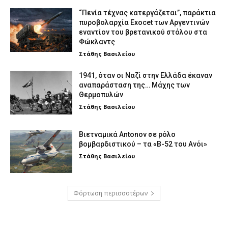
“Πενία τέχνας κατεργάζεται”, παράκτια
πυροβολαρχία Exocet των Αργεντινών
εναντίον του βρετανικού στόλου στα
Φώκλαντς
Στάθης Βασιλείου
1941, όταν οι Ναζί στην Ελλάδα έκαναν
αναπαράσταση της… Μάχης των
Θερμοπυλών
Στάθης Βασιλείου
Βιετναμικά Antonov σε ρόλο
βομβαρδιστικού – τα «Β-52 του Ανόι»
Στάθης Βασιλείου
Φόρτωση περισσοτέρων