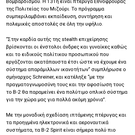
Βομβαρδισμού. Η 131η είναι πτέρυγα Εθνοφρουράς
της Πολιτείας του Μιζούρι. Το πρόγραμμα
συμπεριλαμβάνει εκπαίδευση, συντήρηση και
πολεμικές αποστολές σε όλη την υφήλιο.
“Στην καρδία αυτής της stealth επιχείρησης
βρίσκονται οι ένστολοι άνδρες και γυναίκες καθώς
και το ειδικούς πολίτικου προσωπικού που
εργάζονται ακατάπαυστα έτσι ώστε να έχουμε ένα
σύστημα απαράμιλλων ικανοτήτων“ συμπλήρωσε ο
σμήναρχος Schreiner, και κατέληξε “με την
πραγματογνωμοσύνη τους και την αφοσίωση τους
το B-2 θα παραμείνει ένα πολύτιμο οπλικό σύστημα
για την χώρα μας για πολλά ακόμη χρόνια”.
Με την μοναδική σχεδίαση ιπτάμενης πτέρυγας και
τα προηγμένα ηλεκτρονικά και αεροναυτικά
συστήματα, τα
B
-2 Spirit είναι
σήμερα πολύ πιο