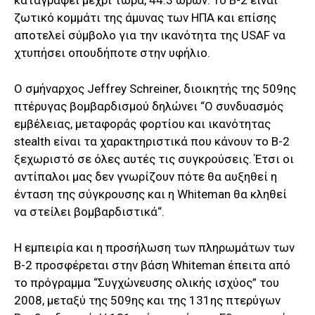
καταγράφει μέχρι τώρα, 44.3 ωρών. Το B-2 είναι
ζωτικό κομμάτι της άμυνας των ΗΠΑ και επίσης
αποτελεί σύμβολο για την ικανότητα της USAF να
χτυπήσει οπουδήποτε στην υφήλιο.
Ο σμήναρχος Jeffrey Schreiner, διοικητής της 509ης
πτέρυγας βομβαρδισμού δηλώνει “Ο συνδυασμός
εμβέλειας, μεταφοράς φορτίου και ικανότητας
stealth είναι τα χαρακτηριστικά που κάνουν το Β-2
ξεχωριστό σε όλες αυτές τις συγκρούσεις. Έτσι οι
αντίπαλοι μας δεν γνωρίζουν πότε θα αυξηθεί η
ένταση της σύγκρουσης και η Whiteman θα κληθεί
να στείλει βομβαρδιστικά“.
Η εμπειρία και η προσήλωση των πληρωμάτων των
B-2 προσφέρεται στην βάση Whiteman έπειτα από
το πρόγραμμα “Συγχώνευσης ολικής ισχύος” του
2008, μεταξύ της 509ης και της 131ης πτερύγων