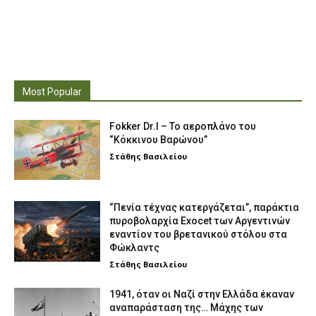
Most Popular
Fokker Dr.I – To αεροπλάνο του
“Κόκκινου Βαρώνου”
Στάθης Βασιλείου
“Πενία τέχνας κατεργάζεται”, παράκτια
πυροβολαρχία Exocet των Αργεντινών
εναντίον του βρετανικού στόλου στα
Φώκλαντς
Στάθης Βασιλείου
1941, όταν οι Ναζί στην Ελλάδα έκαναν
αναπαράσταση της… Μάχης των