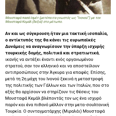
Μουσταφά πασά Ισμέτ (μετέπειτα γνωστός ως “Ινονού”) με τον
Μουσταφά Κεμάλ (δεξιά) στο μέτωπο.
Αν και ως σύγκρουση ήταν μια τακτική ισοπαλία,
ο αντίκτυπός της θα κάνει τις ευρωπαϊκές
Δυνάμεις να αναγνωρίσουν την ύπαρξη ισχυρής
τουρκικής δομής, πολιτικά και στρατιωτικά
,
ικανής να αντέξει έναντι ενός οργανωμένου
στρατού, σαν τον ελληνικό και να αποστείλουν
αντιπροσώπους στην Άγκυρα για επαφές. Επίσης,
μετά τη 2η μάχη του Ινονού ξεκινά η μεταστροφή
της πολιτικής των Γάλλων και των Ιταλών, που στο
εξής θα αρχίσουν να στηρίζουν τις θέσεις του
Μουσταφά Κεμάλ βλέποντάς τον ως ένα ισχυρό
παρόν και ένα πιθανό μέλλον στην μετα-σουλτανική
Τουρκία. Ο συνταγματάρχης (Μιραλάι) Μουσταφά