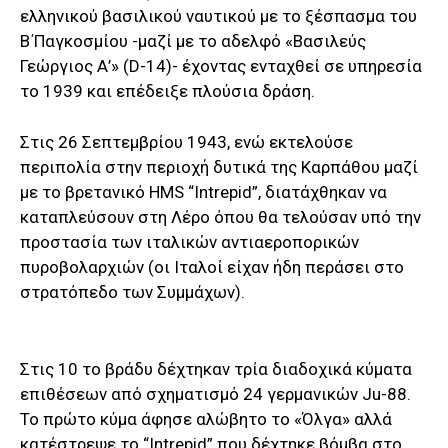
ελληνικού βασιλικού ναυτικού με το ξέσπασμα του
Β΄Παγκοσμίου -μαζί με το αδελφό «Βασιλεύς
Γεώργιος Α’» (D-14)- έχοντας ενταχθεί σε υπηρεσία
το 1939 και επέδειξε πλούσια δράση.
Στις 26 Σεπτεμβρίου 1943, ενώ εκτελούσε
περιπολία στην περιοχή δυτικά της Καρπάθου μαζί
με το βρετανικό HMS “Intrepid”, διατάχθηκαν να
καταπλεύσουν στη Λέρο όπου θα τελούσαν υπό την
προστασία των ιταλικών αντιαεροπορικών
πυροβολαρχιών (οι Ιταλοί είχαν ήδη περάσει στο
στρατόπεδο των Συμμάχων).
Στις 10 το βράδυ δέχτηκαν τρία διαδοχικά κύματα
επιθέσεων από σχηματισμό 24 γερμανικών Ju-88.
To πρώτο κύμα άφησε αλώβητο το «Όλγα» αλλά
κατέστρεψε το “Intrepid” που δέχτηκε βόμβα στο