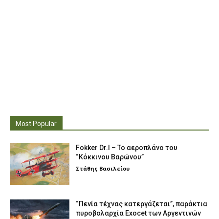
Most Popular
Fokker Dr.I – To αεροπλάνο του
“Κόκκινου Βαρώνου”
Στάθης Βασιλείου
“Πενία τέχνας κατεργάζεται”, παράκτια
πυροβολαρχία Exocet των Αργεντινών