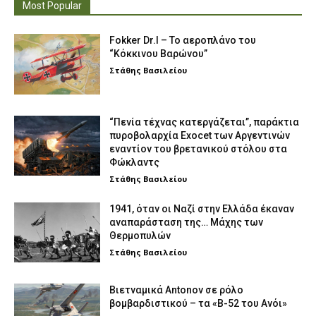
Most Popular
Fokker Dr.I – To αεροπλάνο του
“Κόκκινου Βαρώνου”
Στάθης Βασιλείου
“Πενία τέχνας κατεργάζεται”, παράκτια
πυροβολαρχία Exocet των Αργεντινών
εναντίον του βρετανικού στόλου στα
Φώκλαντς
Στάθης Βασιλείου
1941, όταν οι Ναζί στην Ελλάδα έκαναν
αναπαράσταση της… Μάχης των
Θερμοπυλών
Στάθης Βασιλείου
Βιετναμικά Antonov σε ρόλο
βομβαρδιστικού – τα «Β-52 του Ανόι»