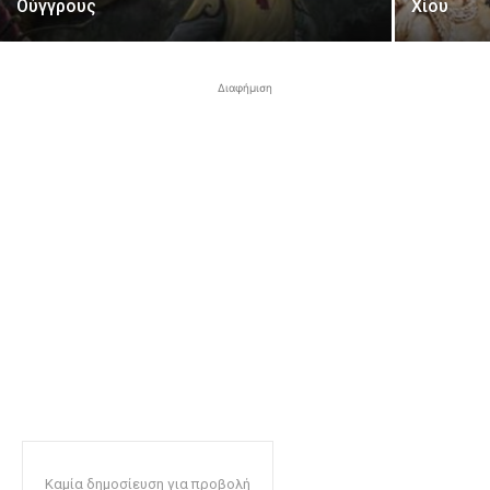
Ούγγρους
Χίου
Διαφήμιση
Καμία δημοσίευση για προβολή