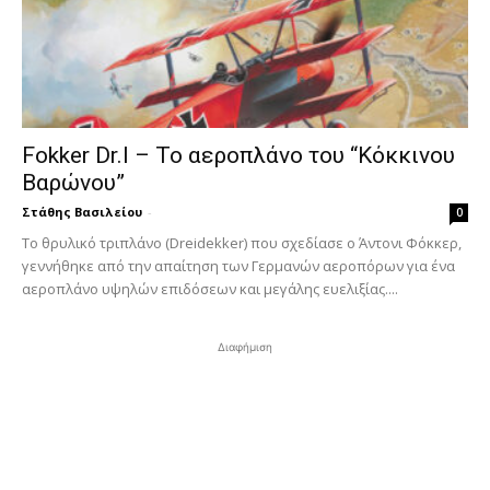
Fokker Dr.I – To αεροπλάνο του “Κόκκινου
Βαρώνου”
Στάθης Βασιλείου
-
0
Tο θρυλικό τριπλάνο (Dreidekker) που σχεδίασε ο Άντονι Φόκκερ,
γεννήθηκε από την απαίτηση των Γερμανών αεροπόρων για ένα
αεροπλάνο υψηλών επιδόσεων και μεγάλης ευελιξίας....
Διαφήμιση