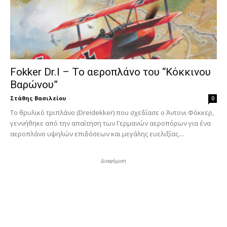
Fokker Dr.I – To αεροπλάνο του “Κόκκινου
Βαρώνου”
Στάθης Βασιλείου
-
0
Tο θρυλικό τριπλάνο (Dreidekker) που σχεδίασε ο Άντονι Φόκκερ,
γεννήθηκε από την απαίτηση των Γερμανών αεροπόρων για ένα
αεροπλάνο υψηλών επιδόσεων και μεγάλης ευελιξίας....
Διαφήμιση