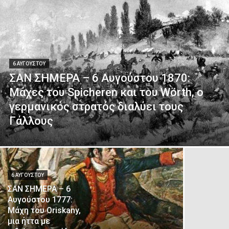
6 ΑΥΓΟΎΣΤΟΥ
ΣΑΝ ΣΗΜΕΡΑ – 6 Αυγούστου 1870:
Μάχες του Spicheren και του Wörth, ο
γερμανικός στρατός διαλύει τους
Γάλλους
6 ΑΥΓΟΎΣΤΟΥ
ΣΑΝ ΣΗΜΕΡΑ – 6
Αυγούστου 1777:
Μάχη του Oriskany,
μια ήττα με