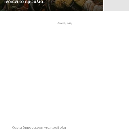
ινδιάνικο εμφύλιο
Διαφήμιση
Καμία δημοσίευση για προβολή