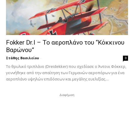
Fokker Dr.I – To αεροπλάνο του “Κόκκινου
Βαρώνου”
Στάθης Βασιλείου
-
0
Tο θρυλικό τριπλάνο (Dreidekker) που σχεδίασε ο Άντονι Φόκκερ,
γεννήθηκε από την απαίτηση των Γερμανών αεροπόρων για ένα
αεροπλάνο υψηλών επιδόσεων και μεγάλης ευελιξίας....
Διαφήμιση