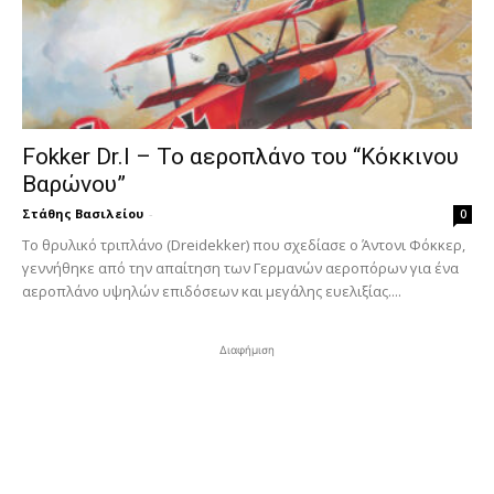
Fokker Dr.I – To αεροπλάνο του “Κόκκινου
Βαρώνου”
Στάθης Βασιλείου
-
0
Tο θρυλικό τριπλάνο (Dreidekker) που σχεδίασε ο Άντονι Φόκκερ,
γεννήθηκε από την απαίτηση των Γερμανών αεροπόρων για ένα
αεροπλάνο υψηλών επιδόσεων και μεγάλης ευελιξίας....
Διαφήμιση