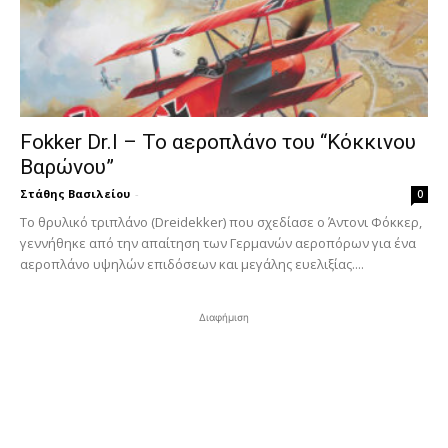
Fokker Dr.I – To αεροπλάνο του “Κόκκινου
Βαρώνου”
Στάθης Βασιλείου
-
0
Tο θρυλικό τριπλάνο (Dreidekker) που σχεδίασε ο Άντονι Φόκκερ,
γεννήθηκε από την απαίτηση των Γερμανών αεροπόρων για ένα
αεροπλάνο υψηλών επιδόσεων και μεγάλης ευελιξίας....
Διαφήμιση