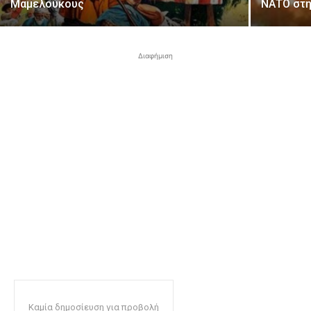
Μαμελούκους
ΝΑΤΟ στη
Διαφήμιση
Καμία δημοσίευση για προβολή