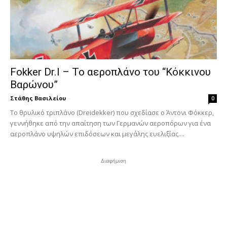
Fokker Dr.I – To αεροπλάνο του “Κόκκινου
Βαρώνου”
Στάθης Βασιλείου
-
0
Tο θρυλικό τριπλάνο (Dreidekker) που σχεδίασε ο Άντονι Φόκκερ,
γεννήθηκε από την απαίτηση των Γερμανών αεροπόρων για ένα
αεροπλάνο υψηλών επιδόσεων και μεγάλης ευελιξίας....
Διαφήμιση