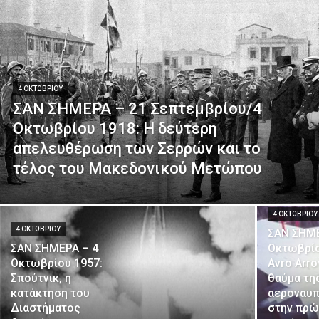
4 ΟΚΤΩΒΡΊΟΥ
ΣΑΝ ΣΗΜΕΡΑ – 21 Σεπτεμβρίου/4
Οκτωβρίου 1918: Η δεύτερη
απελευθέρωση των Σερρών και το
τέλος του Μακεδονικού Μετώπου
4 ΟΚΤΩΒΡΊΟΥ
4 ΟΚΤΩΒΡΊΟΥ
ΣΑΝ ΣΗΜΕ
ΣΑΝ ΣΗΜΕΡΑ – 4
Οκτωβρίο
Οκτωβρίου 1957:
Avro Arro
Σπούτνικ, η
θαύμα τη
κατάκτηση του
αεροναυπ
Διαστήματος
στην πρώ