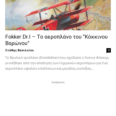
Fokker Dr.I – To αεροπλάνο του “Κόκκινου
Βαρώνου”
Στάθης Βασιλείου
-
0
Tο θρυλικό τριπλάνο (Dreidekker) που σχεδίασε ο Άντονι Φόκκερ,
γεννήθηκε από την απαίτηση των Γερμανών αεροπόρων για ένα
αεροπλάνο υψηλών επιδόσεων και μεγάλης ευελιξίας....
Διαφήμιση