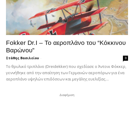
Fokker Dr.I – To αεροπλάνο του “Κόκκινου
Βαρώνου”
Στάθης Βασιλείου
-
0
Tο θρυλικό τριπλάνο (Dreidekker) που σχεδίασε ο Άντονι Φόκκερ,
γεννήθηκε από την απαίτηση των Γερμανών αεροπόρων για ένα
αεροπλάνο υψηλών επιδόσεων και μεγάλης ευελιξίας....
Διαφήμιση