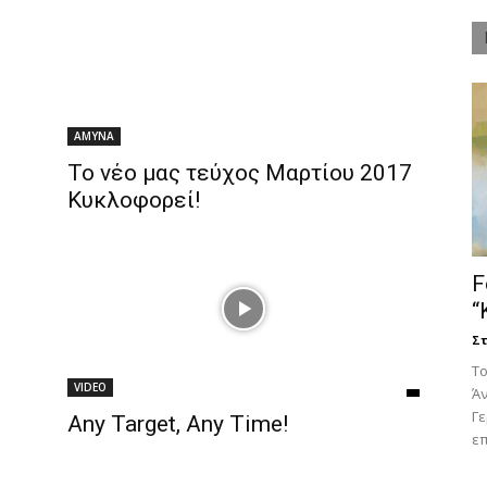
ΑΜΥΝΑ
To νέο μας τεύχος Μαρτίου 2017
Κυκλοφορεί!
F
“
Στ
Tο
VIDEO
Άν
Γ
Any Target, Any Time!
επ