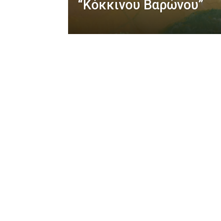
“Κόκκινου Βαρώνου”