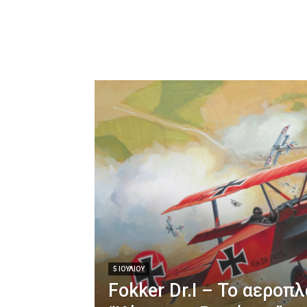
5 ΙΟΥΛΊΟΥ
Fokker Dr.I – To αεροπ