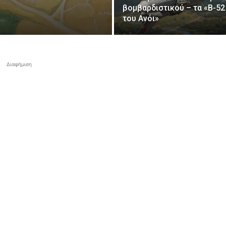
βομβαρδιστικού – τα «Β-52
του Ανόι»
Διαφήμιση