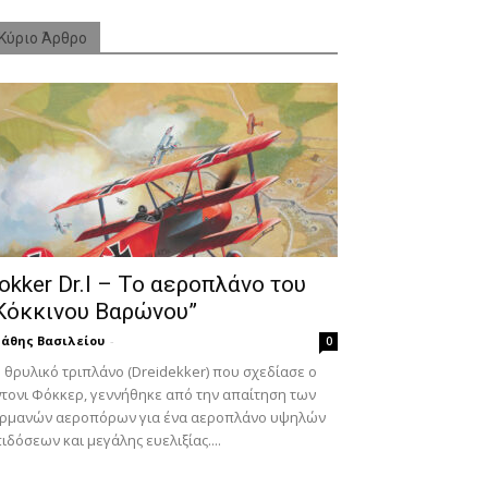
Κύριο Άρθρο
okker Dr.I – To αεροπλάνο του
Κόκκινου Βαρώνου”
άθης Βασιλείου
-
0
 θρυλικό τριπλάνο (Dreidekker) που σχεδίασε ο
τονι Φόκκερ, γεννήθηκε από την απαίτηση των
ερμανών αεροπόρων για ένα αεροπλάνο υψηλών
ιδόσεων και μεγάλης ευελιξίας....