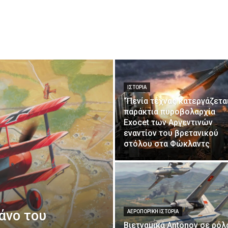
ΙΣΤΟΡΙΑ
“Πενία τέχνας κατεργάζεται
παράκτια πυροβολαρχία
Exocet των Αργεντινών
εναντίον του βρετανικού
στόλου στα Φώκλαντς
λάνο του
ΑΕΡΟΠΟΡΙΚΉ ΙΣΤΟΡΊΑ
Βιετναμικά Antonov σε ρόλ