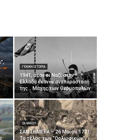
”,
ΓΕΝΙΚΉ ΙΣΤΟΡΊΑ
1941, όταν οι Ναζί στην
Ελλάδα έκαναν αναπαράσταση
της… Μάχης των Θερμοπυλών
26 ΜΑΪ́ΟΥ
ΣΑΝ ΣΗΜΕΡΑ – 26 Μαΐου 1771:
ο
Το τέλος των “Ορλωφικών”,