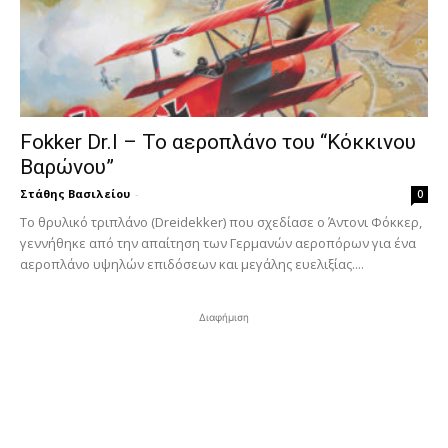
Fokker Dr.I – To αεροπλάνο του “Κόκκινου
Βαρώνου”
Στάθης Βασιλείου
-
0
Tο θρυλικό τριπλάνο (Dreidekker) που σχεδίασε ο Άντονι Φόκκερ,
γεννήθηκε από την απαίτηση των Γερμανών αεροπόρων για ένα
αεροπλάνο υψηλών επιδόσεων και μεγάλης ευελιξίας....
Διαφήμιση