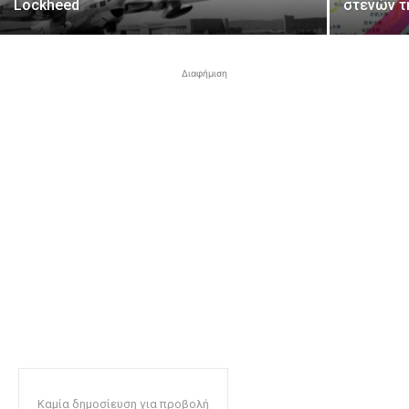
Lockheed
στενών τ
Διαφήμιση
Καμία δημοσίευση για προβολή