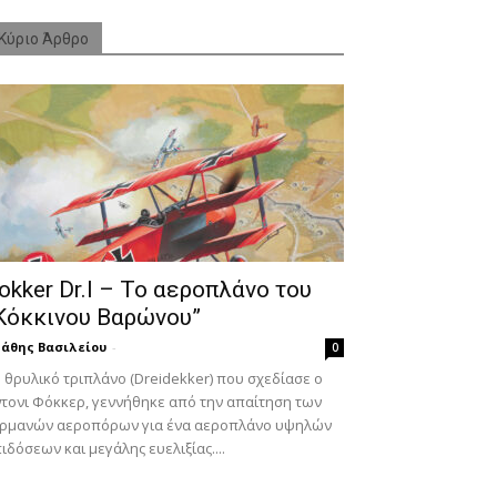
Κύριο Άρθρο
okker Dr.I – To αεροπλάνο του
Κόκκινου Βαρώνου”
άθης Βασιλείου
-
0
 θρυλικό τριπλάνο (Dreidekker) που σχεδίασε ο
τονι Φόκκερ, γεννήθηκε από την απαίτηση των
ερμανών αεροπόρων για ένα αεροπλάνο υψηλών
ιδόσεων και μεγάλης ευελιξίας....