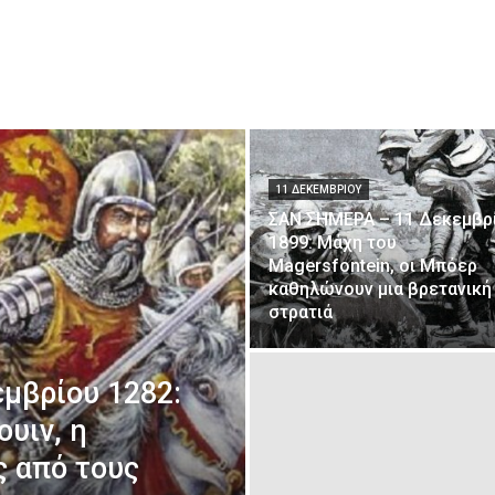
11 ΔΕΚΕΜΒΡΊΟΥ
ΣΑΝ ΣΗΜΕΡΑ – 11 Δεκεμβρ
1899: Μάχη του
Magersfontein, οι Μπόερ
καθηλώνουν μια βρετανική
στρατιά
μβρίου 1282:
υιν, η
ς από τους