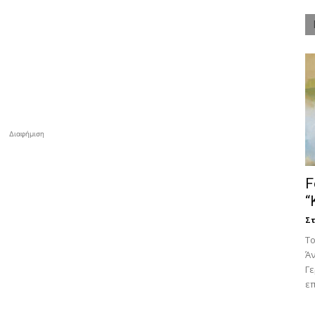
Διαφήμιση
F
“
Στ
Tο
Άν
Γ
επ